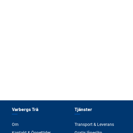
Varbergs Trä
Tjänster
Om
Transport & Leverans
Kontakt & Öppettider
Gratis lånesläp