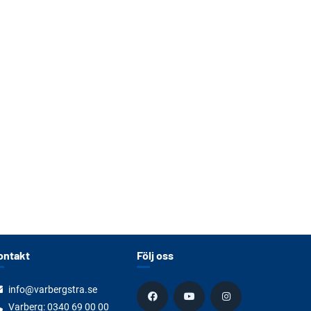
ontakt
Följ oss
info@varbergstra.se
Varberg:
0340 69 00 00