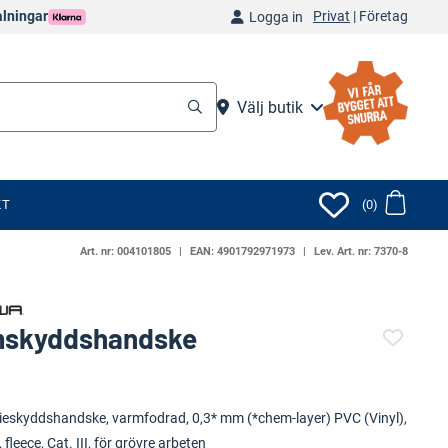
Privat
|
Företag
alningar
Logga in
Välj butik
KT
(0)
Art. nr:
004101805
EAN:
4901792971973
Lev. Art. nr:
7370-8
skyddshandske
(58300-1344)
ieskyddshandske, varmfodrad, 0,3* mm (*chem-layer) PVC (Vinyl),
, fleece, Cat. III, för grövre arbeten