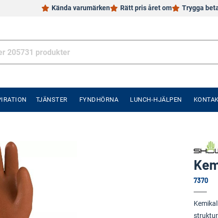
Kända varumärken
Rätt pris året om
Trygga bet
PIRATION
TJÄNSTER
FYNDHÖRNA
LUNCH-HJÄLPEN
KONTA
Kem
7370
Kemikal
struktur