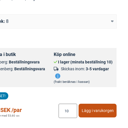
ek
8
 i butik
Köp online
berg:
Beställningsvara
I lager (minsta beställning 10)
kenberg:
Beställningsvara
Skickas inom:
3-5 vardagar
(frakt beräknas i kassan)
SET!
SEK
/par
Lägg i varukorgen
r med
53,60
SEK