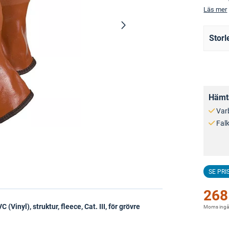
Läs mer
Storl
Hämta
Var
Fal
SE PRI
268
nyl), struktur, fleece, Cat. III, för grövre
Moms ingå