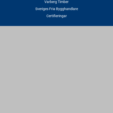
Varberg Timber
Sveriges Fria Bygghandlare
Certifieringar
Tjänster
Transport & Leverans
Gratis lånesläp
Rithjälp
Såg- & Hyvelservice
Beräknings- & Bygghjälp
Företagstjänster
Sponsring
Villkor & Fakta