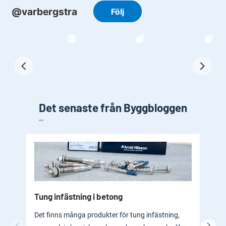
Det senaste från Byggbloggen
Tung infästning i betong
Byg
bad
Det finns många produkter för tung infästning,
En b