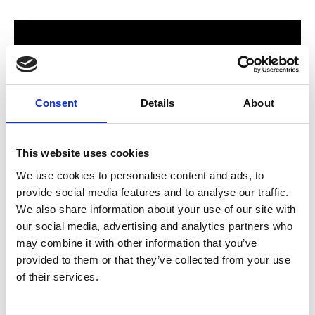
Consent
Details
About
This website uses cookies
We use cookies to personalise content and ads, to
provide social media features and to analyse our traffic.
För hela familjen
We also share information about your use of our site with
our social media, advertising and analytics partners who
2024 stod Varbergs nya butik och bygglagar klart. Förmodligen
may combine it with other information that you’ve
ett av Sveriges mest välsorterade byggvaruhus som välkomnar
provided to them or that they’ve collected from your use
både dig som konsument och proffskund. Varbergs Trä har allt
of their services.
som behövs för att bygga, renovera och utveckla ditt hem.