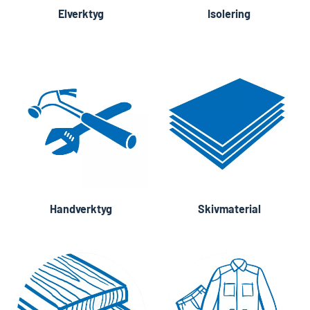
Elverktyg
Isolering
Handverktyg
Skivmaterial