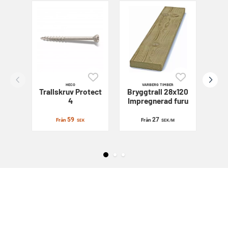
HECO
VARBERG TIMBER
Trallskruv
Protect
Bryggtrall 28x120
Sl
4
Impregnerad furu
59
27
Från
Från
SEK
SEK
/M