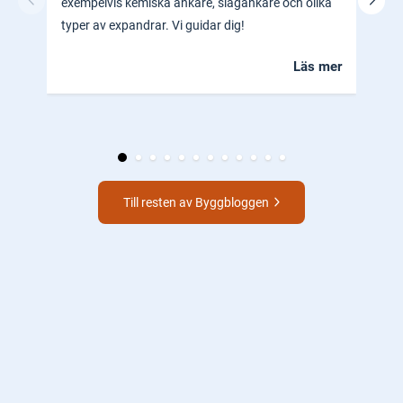
exempelvis kemiska ankare, slagankare och olika
ocks
typer av expandrar. Vi guidar dig!
hem.
Läs mer
Till resten av Byggbloggen