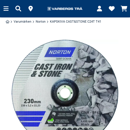
Varumärken
Norton
KAPSKIVA CAST&STONE C24T T41