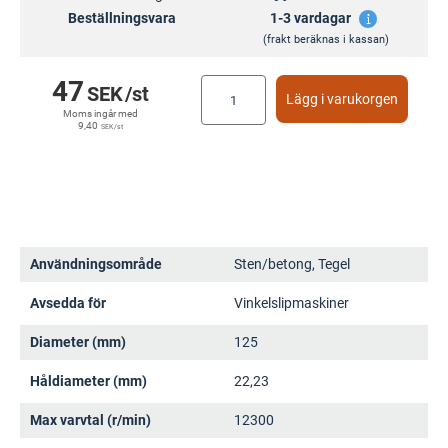
Beställningsvara
1-3 vardagar
(frakt beräknas i kassan)
47
SEK
/st
Lägg i varukorgen
Moms ingår med
9,40
SEK
/st
Användningsområde
Sten/betong, Tegel
Avsedda för
Vinkelslipmaskiner
Diameter (mm)
125
Håldiameter (mm)
22,23
Max varvtal (r/min)
12300