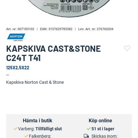
Art. nr:
007183102
EAN:
3157629783382
Lev. Art. nr:
276760204
KAPSKIVA CAST&STONE
C24T T41
125X2,5X22
(16546-984)
Kapskiva Norton Cast & Stone
Hämta i butik
Köp online
Varberg:
Tillfälligt slut
51 st i lager
Falkenberg:
Skickas inom: