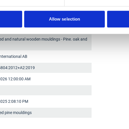
02402
Allow selection
sti Höövelliist
ed and natural wooden mouldings - Pine. oak and
nternational AB
5804:2012+A2:2019
2026 12:00:00 AM
3
2025 2:08:10 PM
ed pine mouldings