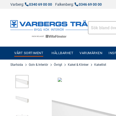
Varberg:
0340 69 00 00
Falkenberg:
0346 69 00 00
VÅRT SORTIMENT
HÅLLBARHET
VARUMÄRKEN
INS
Startsida
Golv & Interiör
Övrigt
Kakel & Klinker
Kakellist