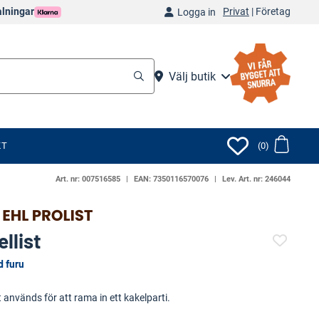
Privat
|
Företag
alningar
Logga in
Välj butik
KT
(0)
Art. nr:
007516585
EAN:
7350116570076
Lev. Art. nr:
246044
llist
d furu
(6035-)
t används för att rama in ett kakelparti.