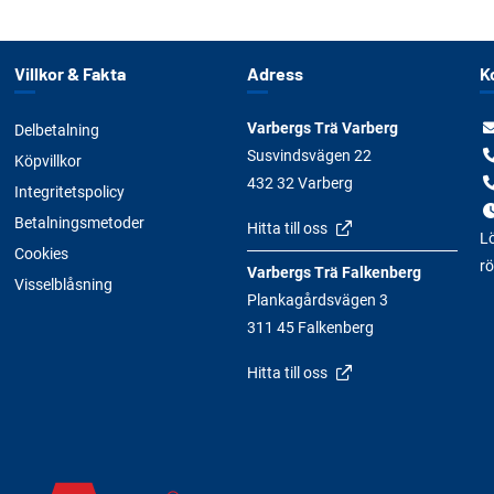
Villkor & Fakta
Adress
K
Varbergs Trä Varberg
Delbetalning
Susvindsvägen 22
Köpvillkor
432 32 Varberg
Integritetspolicy
Betalningsmetoder
Hitta till oss
Lö
Cookies
rö
Varbergs Trä Falkenberg
Visselblåsning
Plankagårdsvägen 3
311 45 Falkenberg
Hitta till oss