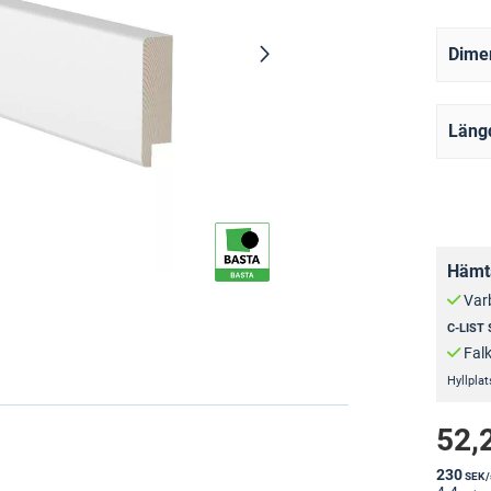
Dime
Läng
Hämta
Var
C-LIST
Fal
Hyllplat
52,
230
SEK
/