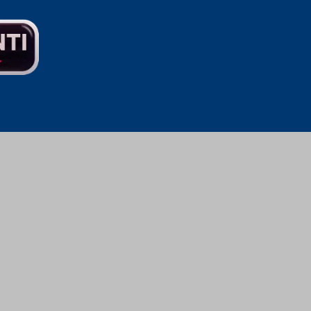
. Sedan 1950 har
are, företag och
, inredning, kök
r till byggare,