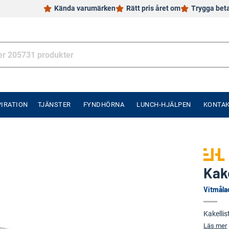
Kända varumärken
Rätt pris året om
Trygga bet
PIRATION
TJÄNSTER
FYNDHÖRNA
LUNCH-HJÄLPEN
KONTA
Kake
Vitmåla
Kakellis
Läs mer