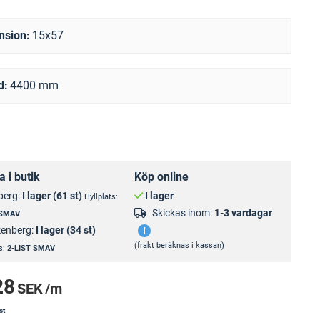
nsion
15x57
d
4400 mm
 i butik
Köp online
berg:
I lager (61 st)
I lager
Hyllplats:
Skickas inom:
1-3 vardagar
 SMAV
kenberg:
I lager (34 st)
(frakt beräknas i kassan)
s:
2-LIST SMAV
28
SEK
/m
st