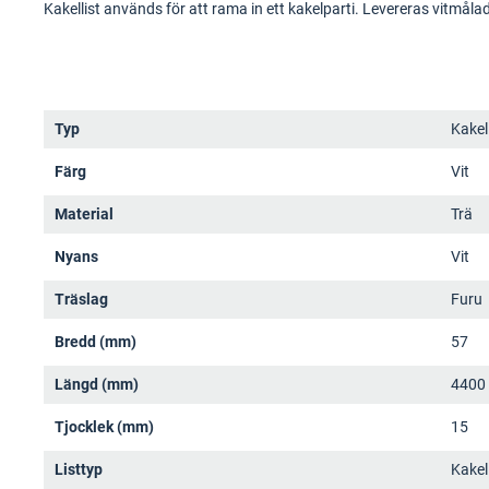
Kakellist används för att rama in ett kakelparti. Levereras vitmålad
Typ
Kakell
Färg
Vit
Material
Trä
Nyans
Vit
Träslag
Furu
Bredd (mm)
57
Längd (mm)
4400
Tjocklek (mm)
15
Listtyp
Kakell