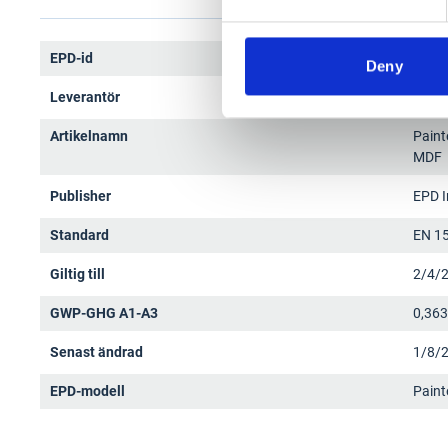
EPD-id
S-P-
Deny
Leverantör
OÜ Ee
Artikelnamn
Paint
MDF
Publisher
EPD I
Standard
EN 1
Giltig till
2/4/
GWP-GHG A1-A3
0,36
Senast ändrad
1/8/
EPD-modell
Paint