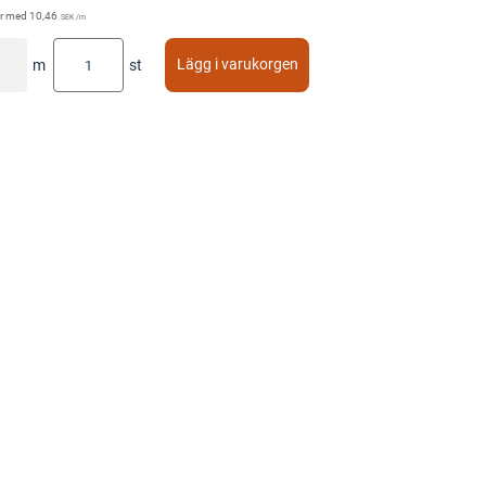
r med
10,46
SEK
/m
Lägg i varukorgen
m
st