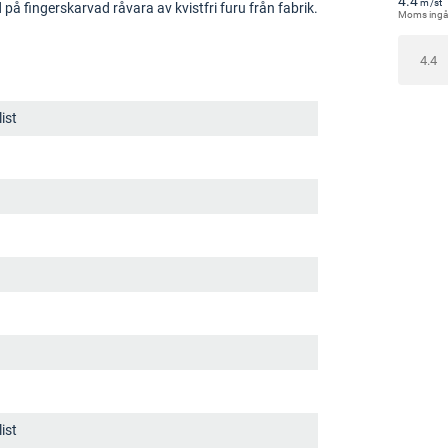
4.4
m
/st
 på fingerskarvad råvara av kvistfri furu från fabrik.
Moms ingå
ist
ist