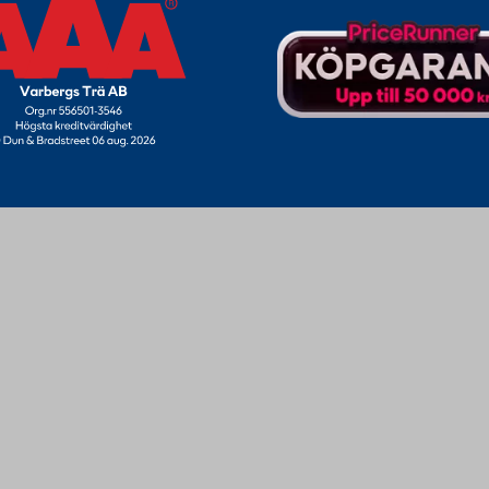
Varbergs Trä - En av Sveriges Fria Bygghandlare
t familjeföretag som finns i mellersta Halland, med huvudkontor i Varberg
trä & byggmaterial. Idag erbjuder vi allt för bygget till byggare, lantbruk
lt ifrån grund, väggar, infästning och maskiner till takstolar, väggelement
nns med anläggningar på tre platser i Halland. Numera säljer vi och leverera
företag och privatpersoner över hela landet.