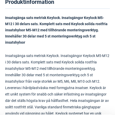
Produktinformation
Insatsgänga sats metrisk Keylock. Insatsgängor Keylock M5-
M12 i 30 delars sats. Komplett sats med Keylock solida rostfria
insatshylsor M5-M12 med tillhörande monteringsverktyg.
Innehåller 30 delar med 5 st monteringsverktyg och 5 st
insatshylsor
Insatsgänga sats metrisk Keylock. Insatsgängor Keylock M5-M12
i 30 delars sats. Komplett sats med Keylock solida rostfria
insatshylsor M5-M12 med tillhörande monteringsverktyg.
Innehåller 30 delar med 5 st monteringsverktyg och 5 st
insatshylsor från varje storlek av M5, M6, M8, M10 och M12.
Levereras i hårdplastväska med formgjutna insatser. Keylock är
ett unikt system för snabb och säker infästning av insatsgängor
där det ställs högsta krav på hållfasthet. Hela insatsgängan är av
solitt rostfritt stål. Vanliga standard finmetriska gängtappar
används vid gängning av hålet. Keylock systemet har en unik