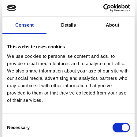
låsningsfunktion som gör det omöjligt för insatsgängan att skaka
eller rotera ut tack vare de fyra låspinnarna som avslutningsvis
slås ner och skär in i de befintliga gängorna efter det att hela
Consent
Details
About
insatsgängan skruvats i. Enkel att demontera utan att göra hålet
större eller förstöra de befintliga gängorna då rätt angiven borr
beroende på storlek används och gör att hela insatsgänga faller i
This website uses cookies
fyra delar tillsammans med låspinnarna.
We use cookies to personalise content and ads, to
provide social media features and to analyse our traffic.
We also share information about your use of our site with
our social media, advertising and analytics partners who
may combine it with other information that you’ve
provided to them or that they’ve collected from your use
of their services.
Consent
Necessary
Selection