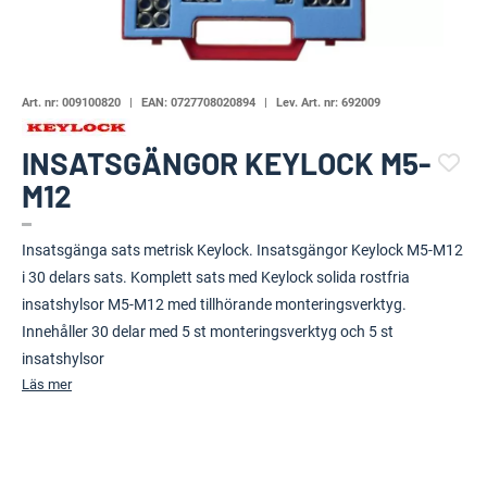
Art. nr:
009100820
EAN:
0727708020894
Lev. Art. nr:
692009
INSATSGÄNGOR KEYLOCK M5-
M12
(112673-1831)
Insatsgänga sats metrisk Keylock. Insatsgängor Keylock M5-M12
i 30 delars sats. Komplett sats med Keylock solida rostfria
insatshylsor M5-M12 med tillhörande monteringsverktyg.
Innehåller 30 delar med 5 st monteringsverktyg och 5 st
insatshylsor
Läs mer