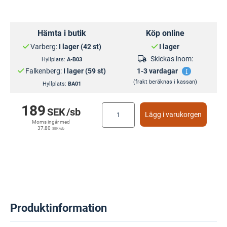
Hämta i butik
Köp online
Varberg:
I lager (42 st)
I lager
Skickas inom:
Hyllplats:
A-B03
Falkenberg:
I lager (59 st)
1-3 vardagar
(frakt beräknas i kassan)
Hyllplats:
BA01
189
SEK
/sb
Lägg i varukorgen
Moms ingår med
37,80
SEK
/sb
Produktinformation