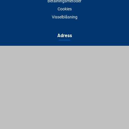
Betalningsmetoder
Cookies
Visselblåsning
Adress
Varbergs Trä Varberg
Susvindsvägen 22
432 32 Varberg
Hitta till oss
Varbergs Trä Falkenberg
Plankagårdsvägen 3
311 45 Falkenberg
Hitta till oss