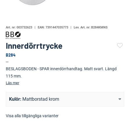
Art. nr:
003732623
EAN:
7391447035773
Lev. Art. nr:
B284KMNS
Innerdörrtrycke
B284
(89826-1084)
BESLAGSBODEN - SPAR innerdörrhandtag. Matt svart. Längd
115 mm.
Läs mer
Kulör
Mattborstad krom
Visa alla tillgängliga varianter