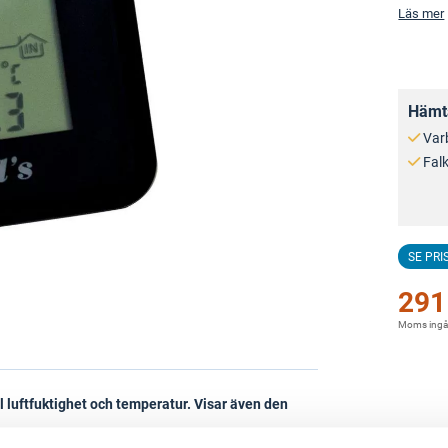
Läs mer
Hämta
Var
Fal
SE PRI
291
Moms ingå
luftfuktighet och temperatur. Visar även den