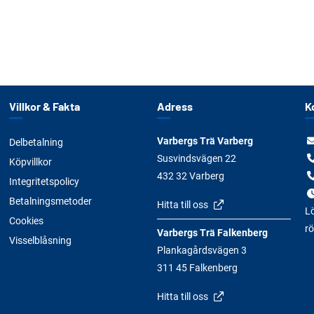
Villkor & Fakta
Adress
K
Varbergs Trä Varberg
Delbetalning
Susvindsvägen 22
Köpvillkor
432 32 Varberg
Integritetspolicy
Betalningsmetoder
Hitta till oss
Lö
Cookies
rö
Varbergs Trä Falkenberg
Visselblåsning
Plankagårdsvägen 3
311 45 Falkenberg
Hitta till oss