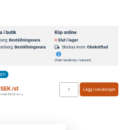
 i butik
Köp online
berg:
Beställningsvara
Slut i lager
kenberg:
Beställningsvara
Skickas inom:
Obekräftad
(frakt beräknas i kassan)
SET!
SEK
/st
Lägg i varukorgen
r med
58,20
SEK
/st