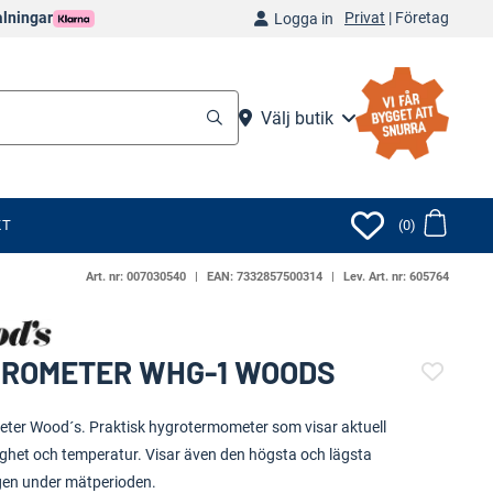
Privat
|
Företag
alningar
Logga in
Välj butik
KT
(0)
Art. nr:
007030540
EAN:
7332857500314
Lev. Art. nr:
605764
ROMETER WHG-1 WOODS
(109656-1716)
ter Wood´s. Praktisk hygrotermometer som visar aktuell
tighet och temperatur. Visar även den högsta och lägsta
gen under mätperioden.