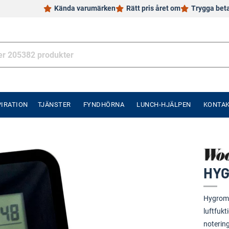
Kända varumärken
Rätt pris året om
Trygga bet
PIRATION
TJÄNSTER
FYNDHÖRNA
LUNCH-HJÄLPEN
KONTA
HYG
Hygrome
luftfuk
noterin