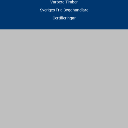
Varberg Timber
Sveriges Fria Bygghandlare
Certifieringar
Tjänster
Transport & Leverans
Gratis lånesläp
Rithjälp
Såg- & Hyvelservice
Beräknings- & Bygghjälp
Företagstjänster
Sponsring
Villkor & Fakta