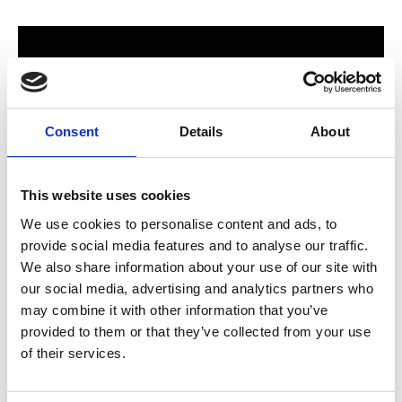
Consent
Details
About
This website uses cookies
We use cookies to personalise content and ads, to
provide social media features and to analyse our traffic.
För hela familjen
We also share information about your use of our site with
our social media, advertising and analytics partners who
2024 stod Varbergs nya butik och bygglagar klart. Förmodligen
may combine it with other information that you’ve
ett av Sveriges mest välsorterade byggvaruhus som välkomnar
provided to them or that they’ve collected from your use
både dig som konsument och proffskund. Varbergs Trä har allt
of their services.
som behövs för att bygga, renovera och utveckla ditt hem.