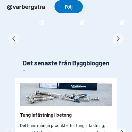
Det senaste från Byggbloggen
Tung infästning i betong
Byg
bad
Det finns många produkter för tung infästning,
En b