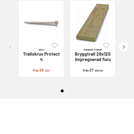
HECO
VARBERG TIMBER
Trallskruv
Protect
Bryggtrall 28x120
Sl
4
Impregnerad furu
59
27
Från
Från
SEK
SEK
/M