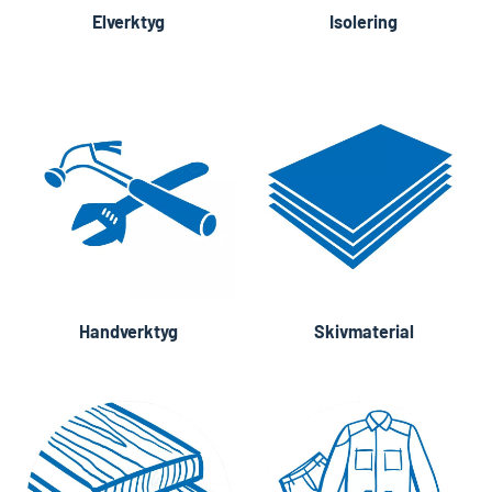
Elverktyg
Isolering
Handverktyg
Skivmaterial