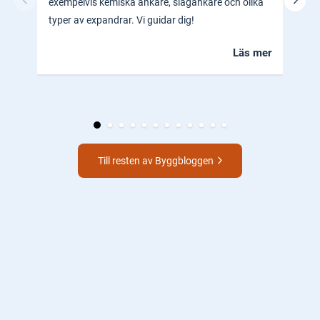
exempelvis kemiska ankare, slagankare och olika
ocks
typer av expandrar. Vi guidar dig!
hem.
Läs mer
Till resten av Byggbloggen