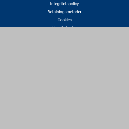
Integritetspolicy
Betalningsmetoder
Cookies
Visselblåsning
Adress
Varbergs Trä Varberg
Susvindsvägen 22
432 32 Varberg
Hitta till oss
Varbergs Trä Falkenberg
Plankagårdsvägen 3
311 45 Falkenberg
Hitta till oss