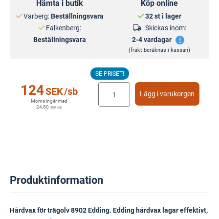
Hämta i butik
Köp online
Varberg:
Beställningsvara
32 st i lager
Falkenberg:
Skickas inom:
Beställningsvara
2-4 vardagar
(frakt beräknas i kassan)
SE PRISET!
124
SEK
/sb
Lägg i varukorgen
Moms ingår med
24,80
SEK
/sb
Produktinformation
Hårdvax för trägolv 8902 Edding. Edding hårdvax lagar effektivt,