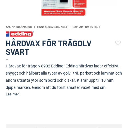
Art. nr:
009094308
EAN:
4004764897414
Lev. Art. nr:
691821
HÅRDVAX FÖR TRÄGOLV
SVART
(112114-1828)
Hårdvax för trägolv 8902 Edding. Edding hårdvax lagar effektivt,
snyggt och hållbart alla typer av golv i trä, parkett och laminat och
andra utsatta ytor som bord och diskar. Klarar upp till 10 mm
djupa märken. Genom att du först smälter vaxet med sm
Läs mer