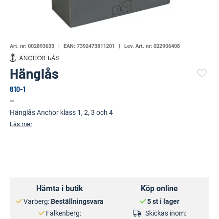
Art. nr:
002893633
EAN:
7392473811201
Lev. Art. nr:
022906408
Hänglås
810-1
(99974-1231)
Hänglås Anchor klass 1, 2, 3 och 4
Läs mer
Hämta i butik
Köp online
Varberg:
Beställningsvara
5 st i lager
Falkenberg:
Skickas inom: