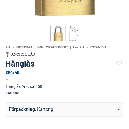
Art. nr:
002893629
EAN:
7392473954007
Lev. Art. nr:
022904759
Hänglås
350/45
(99972-1231)
Hänglås Anchor 350
Läs mer
Förpackning
Kartong