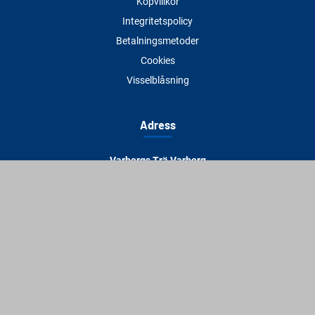
Köpvillkor
Integritetspolicy
Betalningsmetoder
Cookies
Visselblåsning
Adress
Varbergs Trä Varberg
Susvindsvägen 22
432 32 Varberg
Hitta till oss
Varbergs Trä Falkenberg
Plankagårdsvägen 3
311 45 Falkenberg