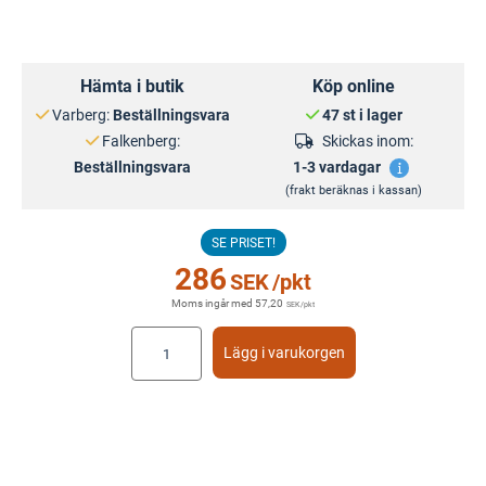
Hämta i butik
Köp online
Varberg:
Beställningsvara
47 st i lager
Falkenberg:
Skickas inom:
Beställningsvara
1-3 vardagar
(frakt beräknas i kassan)
SE PRISET!
286
SEK
/pkt
Moms ingår med
57,20
SEK
/pkt
Lägg i varukorgen