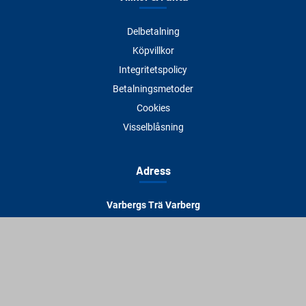
Delbetalning
Köpvillkor
Integritetspolicy
Betalningsmetoder
Cookies
Visselblåsning
Adress
Varbergs Trä Varberg
Susvindsvägen 22
432 32 Varberg
Hitta till oss
Varbergs Trä Falkenberg