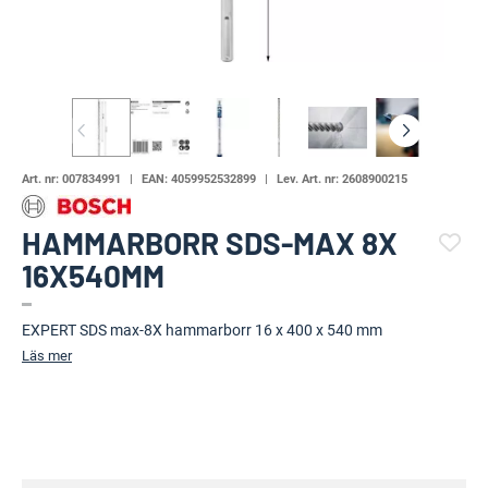
Art. nr:
007834991
EAN:
4059952532899
Lev. Art. nr:
2608900215
HAMMARBORR SDS-MAX 8X
16X540MM
(27367-520)
EXPERT SDS max-8X hammarborr 16 x 400 x 540 mm
Läs mer