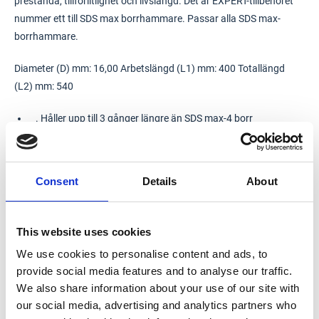
prestanda, tillförlitlighet och livslängd. Det är EXPERT-tillbehöret
nummer ett till SDS max borrhammare. Passar alla SDS max-
borrhammare.
Diameter (D) mm: 16,00 Arbetslängd (L1) mm: 400 Totallängd
(L2) mm: 540
. Håller upp till 3 gånger längre än SDS max-4 borr
. Extremt hållbar borr med Bosch Carbide Technology.
. Passar alla SDS max-borrhammare.
. Perfekt för borrning av hål i armerad betong, t.ex. för
Consent
Details
About
installation av kemiska ankare och/eller
armeringsanslutningar.
. Bäst för byggnadsarbetare: hållbart och kraftfullt.
This website uses cookies
We use cookies to personalise content and ads, to
provide social media features and to analyse our traffic.
We also share information about your use of our site with
our social media, advertising and analytics partners who
Dokument