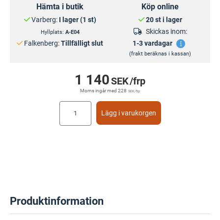
Hämta i butik
Köp online
Varberg:
I lager (1 st)
20 st i lager
Skickas inom:
Hyllplats:
A-E04
Falkenberg:
Tillfälligt slut
1-3 vardagar
(frakt beräknas i kassan)
1 140
SEK
/frp
Moms ingår med
228
SEK
/frp
Lägg i varukorgen
Produktinformation