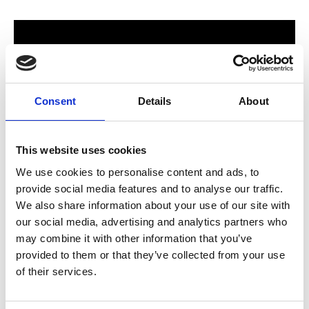
Consent
Details
About
This website uses cookies
We use cookies to personalise content and ads, to
provide social media features and to analyse our traffic.
För hela familjen
We also share information about your use of our site with
our social media, advertising and analytics partners who
2024 stod Varbergs nya butik och bygglagar klart. Förmodligen
may combine it with other information that you’ve
ett av Sveriges mest välsorterade byggvaruhus som välkomnar
provided to them or that they’ve collected from your use
både dig som konsument och proffskund. Varbergs Trä har allt
of their services.
som behövs för att bygga, renovera och utveckla ditt hem.