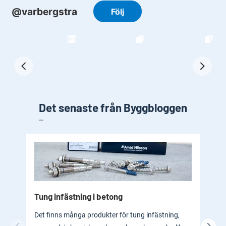
Det senaste från Byggbloggen
Tung infästning i betong
Byg
bad
Det finns många produkter för tung infästning,
En b