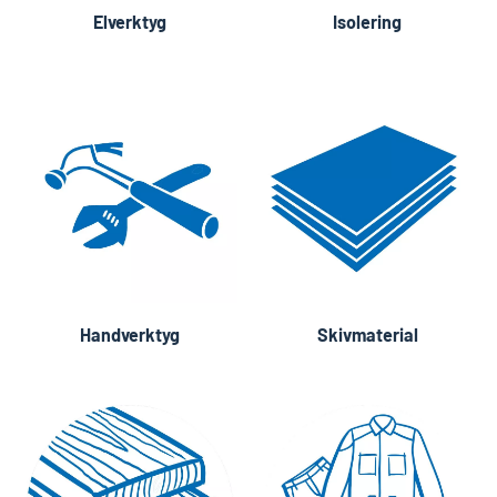
Elverktyg
Isolering
Handverktyg
Skivmaterial