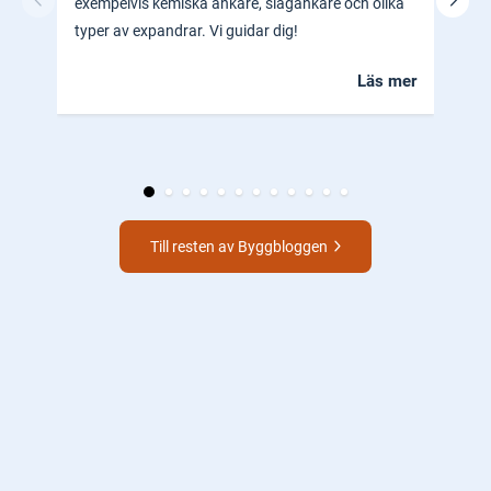
exempelvis kemiska ankare, slagankare och olika
ocks
typer av expandrar. Vi guidar dig!
hem.
Läs mer
Till resten av Byggbloggen