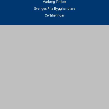
Varberg Timber
Sveriges Fria Bygghandlare
Certifieringar
Tjänster
Transport & Leverans
Gratis lånesläp
Rithjälp
Såg- & Hyvelservice
Beräknings- & Bygghjälp
Företagstjänster
Sponsring
Villkor & Fakta