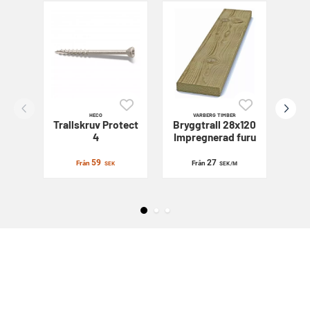
HECO
VARBERG TIMBER
Trallskruv
Protect
Bryggtrall 28x120
Sl
4
Impregnerad furu
59
27
Från
Från
SEK
SEK
/M