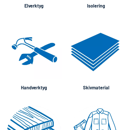
Elverktyg
Isolering
Handverktyg
Skivmaterial