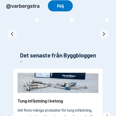
Det senaste från Byggbloggen
Tung infästning i betong
Byg
bad
Det finns många produkter för tung infästning,
En b