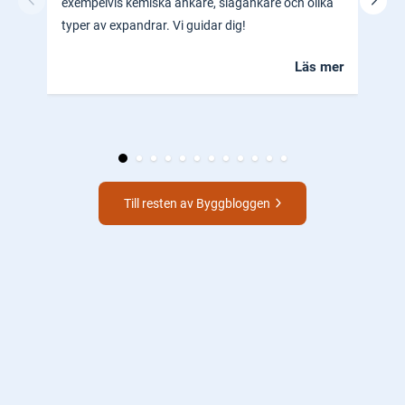
exempelvis kemiska ankare, slagankare och olika
ocks
typer av expandrar. Vi guidar dig!
hem.
Läs mer
Till resten av Byggbloggen