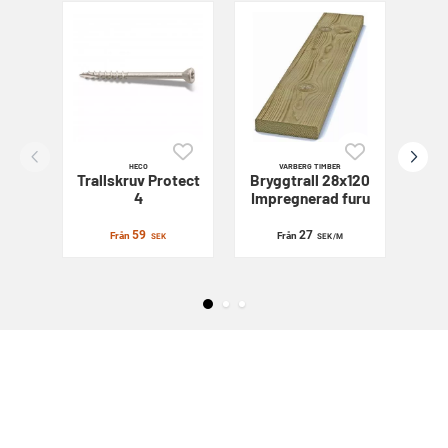
HECO
VARBERG TIMBER
Trallskruv
Protect
Bryggtrall 28x120
Sl
4
Impregnerad furu
59
27
Från
Från
SEK
SEK
/M