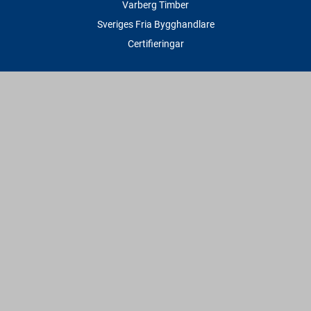
Varberg Timber
Sveriges Fria Bygghandlare
Certifieringar
Tjänster
Transport & Leverans
Gratis lånesläp
Rithjälp
Såg- & Hyvelservice
Beräknings- & Bygghjälp
Företagstjänster
Sponsring
Villkor & Fakta