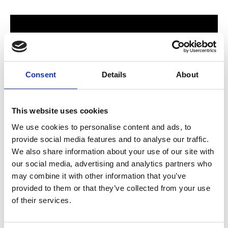
Consent
Details
About
This website uses cookies
We use cookies to personalise content and ads, to
provide social media features and to analyse our traffic.
För hela familjen
We also share information about your use of our site with
our social media, advertising and analytics partners who
2024 stod Varbergs nya butik och bygglagar klart. Förmodligen
may combine it with other information that you’ve
ett av Sveriges mest välsorterade byggvaruhus som välkomnar
provided to them or that they’ve collected from your use
både dig som konsument och proffskund. Varbergs Trä har allt
of their services.
som behövs för att bygga, renovera och utveckla ditt hem.