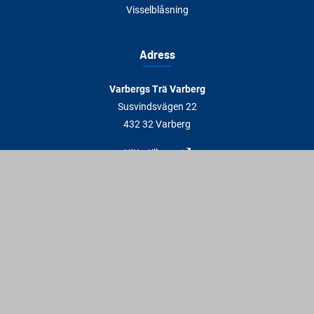
Visselblåsning
Adress
Varbergs Trä Varberg
Susvindsvägen 22
432 32 Varberg
Hitta till oss
Varbergs Trä Falkenberg
Plankagårdsvägen 3
311 45 Falkenberg
Hitta till oss
Kontakt