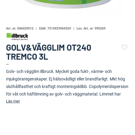
Art. nr:
006029012
EAN:
7314923969324
Lev. Art. nr:
995269
GOLV&VÄGGLIM OT240
TREMCO 3L
(109237-1100)
Golv- och vägglim illbruck. Mycket goda fukt-, värme- och
mjukgöraregenskaper. Ej hälsovådligt eller brandfarligt. Mkt hög
sluthållfasthet och kraftigt monteringsklibb. Copolymerdispersion
för våt och häftlimning av golv- och väggmaterial. Limmet har
Läs mer