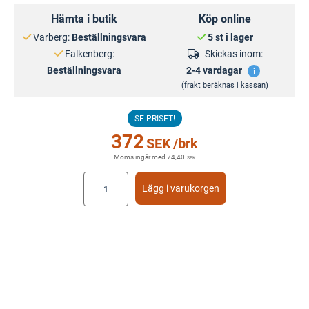
Hämta i butik
Köp online
Varberg:
Beställningsvara
5 st i lager
Falkenberg:
Skickas inom:
Beställningsvara
2-4 vardagar
(frakt beräknas i kassan)
SE PRISET!
372
SEK
/brk
Moms ingår med
74,40
SEK
Lägg i varukorgen