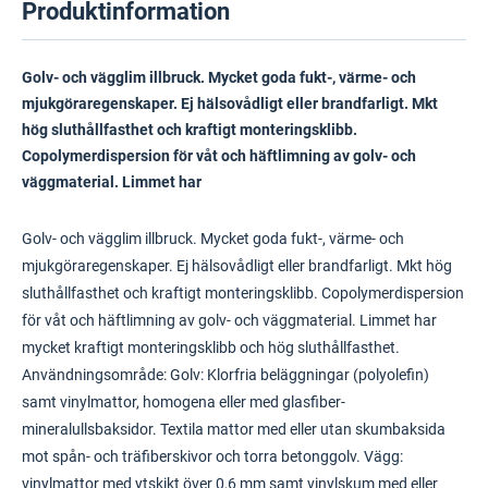
Produktinformation
Golv- och vägglim illbruck. Mycket goda fukt-, värme- och
mjukgöraregenskaper. Ej hälsovådligt eller brandfarligt. Mkt
hög sluthållfasthet och kraftigt monteringsklibb.
Copolymerdispersion för våt och häftlimning av golv- och
väggmaterial. Limmet har
Golv- och vägglim illbruck. Mycket goda fukt-, värme- och
mjukgöraregenskaper. Ej hälsovådligt eller brandfarligt. Mkt hög
sluthållfasthet och kraftigt monteringsklibb. Copolymerdispersion
för våt och häftlimning av golv- och väggmaterial. Limmet har
mycket kraftigt monteringsklibb och hög sluthållfasthet.
Användningsområde: Golv: Klorfria beläggningar (polyolefin)
samt vinylmattor, homogena eller med glasfiber-
mineralullsbaksidor. Textila mattor med eller utan skumbaksida
mot spån- och träfiberskivor och torra betonggolv. Vägg:
vinylmattor med ytskikt över 0,6 mm samt vinylskum med eller