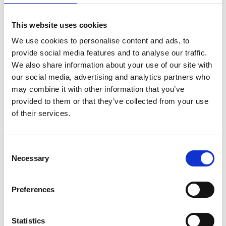
This website uses cookies
We use cookies to personalise content and ads, to
provide social media features and to analyse our traffic.
Miljöinformation
We also share information about your use of our site with
our social media, advertising and analytics partners who
may combine it with other information that you’ve
provided to them or that they’ve collected from your use
Kompletterande märkning
of their services.
Länk till byggvarubedämningen:
https://byggvarubedomningen.se/web
id=168517
Consent
EUH208:
Innehåller Blandning av: 5-klor-2-
metyl-2H-isotiazol-3-on [EG nr
Necessary
Selection
247-500-7] och 2-metyl-2H-
isotiazol-3-on [EG nr 220-239-6],
blandning (3:1). Kan orsaka en
allergisk reaktion.
Preferences
EUH210:
Säkerhetsdatablad finns att
rekvirera.
Statistics