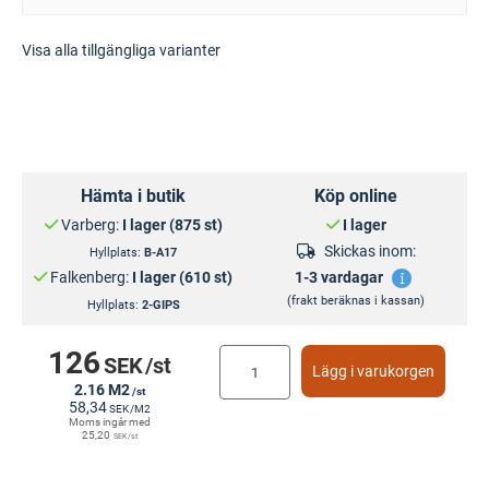
Visa alla tillgängliga varianter
Hämta i butik
Köp online
Varberg:
I lager (875 st)
I lager
Skickas inom:
Hyllplats:
B-A17
Falkenberg:
I lager (610 st)
1-3 vardagar
(frakt beräknas i kassan)
Hyllplats:
2-GIPS
126
SEK
/st
Lägg i varukorgen
2.16 M2
/st
58,34
SEK
/M2
Moms ingår med
25,20
SEK
/st