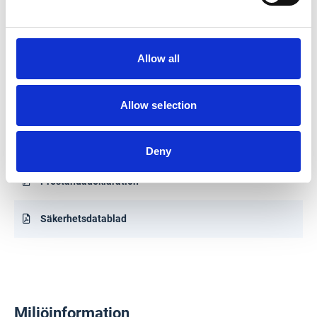
Dokument
Allow all
Produktdatablad
Allow selection
Byggvarudeklaration (BVD)
Miljövarudeklaration (EPD)
Deny
Prestandadeklaration
Säkerhetsdatablad
Miljöinformation