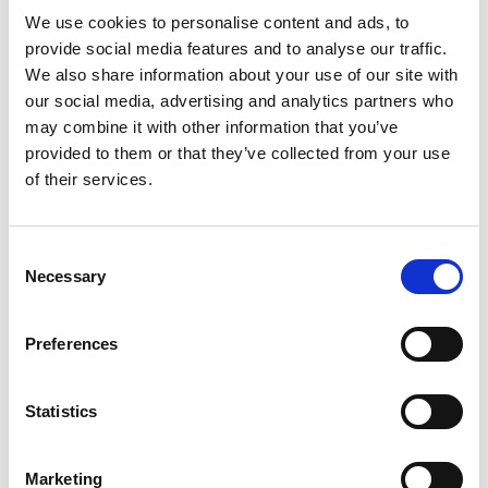
Falkenberg: 219
We use cookies to personalise content and ads, to
provide social media features and to analyse our traffic.
005021855
900 mm
3000 mm
Varberg: 255
We also share information about your use of our site with
Falkenberg: 189
our social media, advertising and analytics partners who
may combine it with other information that you’ve
provided to them or that they’ve collected from your use
of their services.
Consent
Necessary
Selection
Preferences
Statistics
Marketing