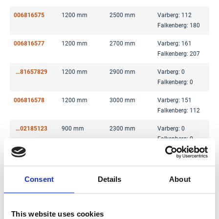
006816575
1200 mm
2500 mm
Varberg: 112
Falkenberg: 180
006816577
1200 mm
2700 mm
Varberg: 161
Falkenberg: 207
00681657829
1200 mm
2900 mm
Varberg: 0
Falkenberg: 0
006816578
1200 mm
3000 mm
Varberg: 151
Falkenberg: 112
00502185123
900 mm
2300 mm
Varberg: 0
Falkenberg: 0
005021851
900 mm
2400 mm
Varberg: 903
Falkenberg: 610
Consent
Details
About
005021852
900 mm
2500 mm
Varberg: 682
Falkenberg: 577
This website uses cookies
005021853
900 mm
2700 mm
Varberg: 457