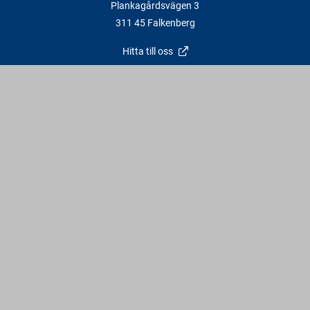
Plankagårdsvägen 3
311 45 Falkenberg
Hitta till oss
Kontakt
info@varbergstra.se
Varberg:
0340 69 00 00
Falkenberg:
0346 69 00 00
Vardagar: 6:30 - 17 | Lördagar: 9 - 12 | Söndagar & röda dagar:
Stängt
Följ oss