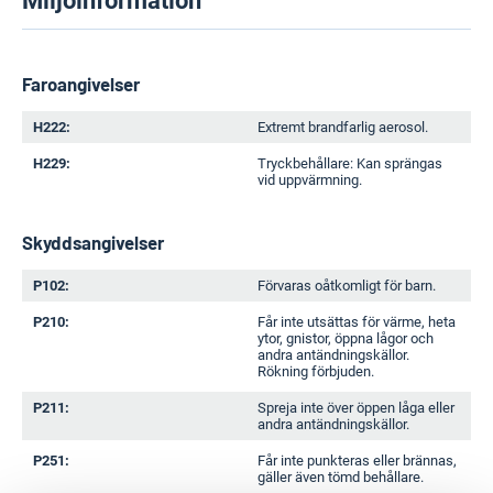
Miljöinformation
Faroangivelser
H222:
Extremt brandfarlig aerosol.
H229:
Tryckbehållare: Kan sprängas
vid uppvärmning.
Skyddsangivelser
P102:
Förvaras oåtkomligt för barn.
P210:
Får inte utsättas för värme, heta
ytor, gnistor, öppna lågor och
andra antändningskällor.
Rökning förbjuden.
P211:
Spreja inte över öppen låga eller
andra antändningskällor.
P251:
Får inte punkteras eller brännas,
gäller även tömd behållare.