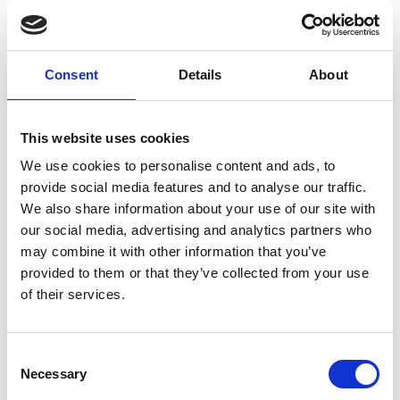
P410+P412:
Skyddas från solljus. Får inte
utsättas för temperaturer över
50 °C/122 °F.
Consent
Details
About
Kompletterande märkning
Länk till byggvarubedämningen:
https://webbtjansten.byggvarubedom
This website uses cookies
id=85649
We use cookies to personalise content and ads, to
provide social media features and to analyse our traffic.
We also share information about your use of our site with
our social media, advertising and analytics partners who
may combine it with other information that you’ve
provided to them or that they’ve collected from your use
of their services.
Consent
Necessary
Selection