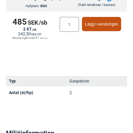
(frakt beräknas i kassan)
Hyllplats:
BI03
485
SEK
/sb
Lägg i varukorgen
2 ST
/sb
242,50
SEK
/ST
Moms ingår med
97
SEK
/sb
Typ
Gaspatron
Antal (st/frp)
2