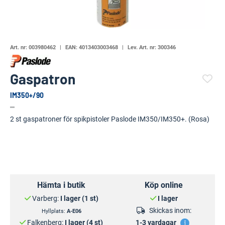
Art. nr:
003980462
EAN:
4013403003468
Lev. Art. nr:
300346
Gaspatron
IM350+/90
(23255-584)
2 st gaspatroner för spikpistoler Paslode IM350/IM350+. (Rosa)
Hämta i butik
Köp online
Varberg:
I lager (1 st)
I lager
Skickas inom:
Hyllplats:
A-E06
Falkenberg:
I lager (4 st)
1-3 vardagar