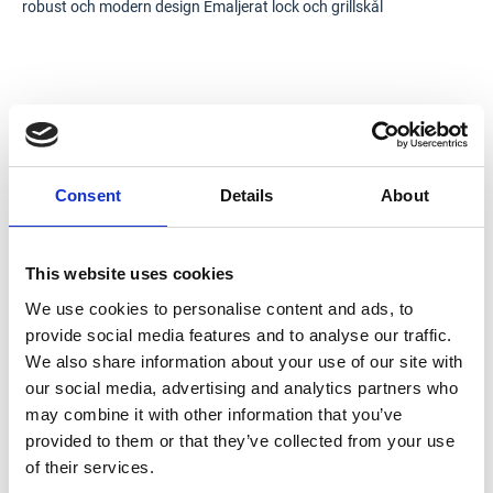
robust och modern design Emaljerat lock och grillskål
Typ
Gasolgrill
Beteckning
140847
Consent
Details
About
Modell
Convective 640B XL
Bredd (mm)
1586
This website uses cookies
Antal brännare (st)
6
We use cookies to personalise content and ads, to
provide social media features and to analyse our traffic.
Djup (mm)
638
We also share information about your use of our site with
Höjd (mm)
1150
our social media, advertising and analytics partners who
may combine it with other information that you’ve
provided to them or that they’ve collected from your use
of their services.