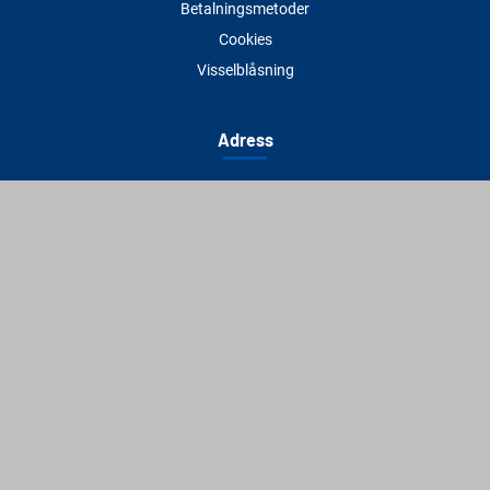
Betalningsmetoder
Cookies
Visselblåsning
Adress
Varbergs Trä Varberg
Susvindsvägen 22
432 32 Varberg
Hitta till oss
Varbergs Trä Falkenberg
Plankagårdsvägen 3
311 45 Falkenberg
Hitta till oss