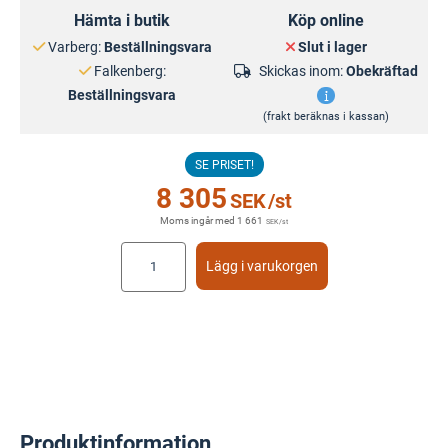
Hämta i butik
Köp online
Varberg:
Beställningsvara
Slut i lager
Falkenberg:
Skickas inom:
Obekräftad
Beställningsvara
(frakt beräknas i kassan)
SE PRISET!
8 305
SEK
/st
Moms ingår med
1 661
SEK
/st
Lägg i varukorgen
Produktinformation