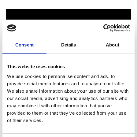
Consent
Details
About
This website uses cookies
We use cookies to personalise content and ads, to
provide social media features and to analyse our traffic.
För hela familjen
We also share information about your use of our site with
our social media, advertising and analytics partners who
2024 stod Varbergs nya butik och bygglagar klart. Förmodligen
may combine it with other information that you’ve
ett av Sveriges mest välsorterade byggvaruhus som välkomnar
provided to them or that they’ve collected from your use
både dig som konsument och proffskund. Varbergs Trä har allt
of their services.
som behövs för att bygga, renovera och utveckla ditt hem.