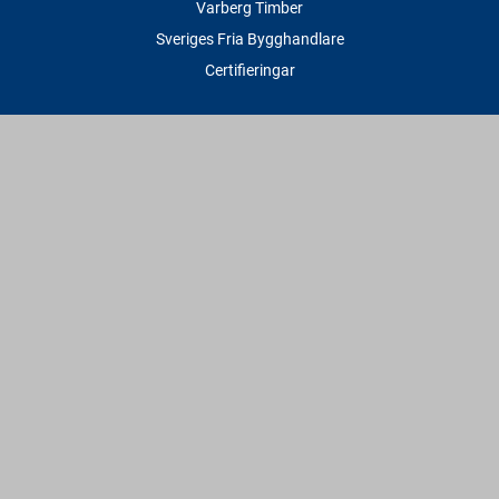
Varberg Timber
Sveriges Fria Bygghandlare
Certifieringar
Tjänster
Transport & Leverans
Gratis lånesläp
Rithjälp
Såg- & Hyvelservice
Beräknings- & Bygghjälp
Företagstjänster
Sponsring
Villkor & Fakta