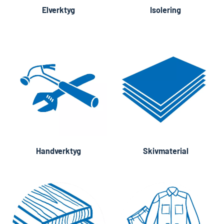
Elverktyg
Isolering
Handverktyg
Skivmaterial