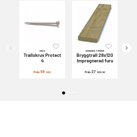
HECO
VARBERG TIMBER
Trallskruv
Protect
Bryggtrall 28x120
Sl
4
Impregnerad furu
59
27
Från
Från
SEK
SEK
/M