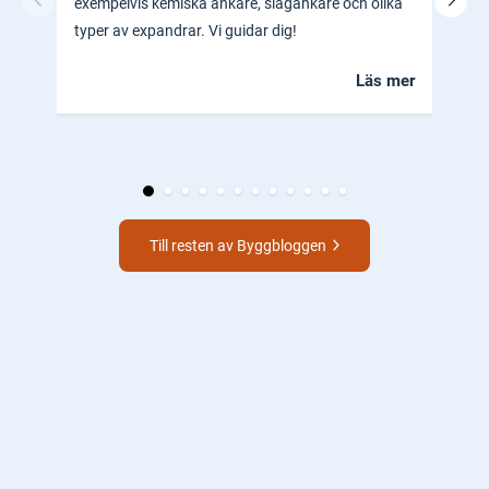
exempelvis kemiska ankare, slagankare och olika
ocks
typer av expandrar. Vi guidar dig!
hem.
Läs mer
Till resten av Byggbloggen