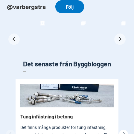
Det senaste från Byggbloggen
Tung infästning i betong
Byg
bad
Det finns många produkter för tung infästning,
En b