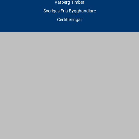
Varberg Timber
Sveriges Fria Bygghandlare
Certifieringar
Tjänster
Transport & Leverans
Gratis lånesläp
Rithjälp
Såg- & Hyvelservice
Beräknings- & Bygghjälp
Företagstjänster
Sponsring
Villkor & Fakta