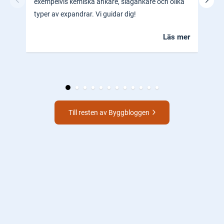
exempelvis kemiska ankare, slagankare och olika
ocks
typer av expandrar. Vi guidar dig!
hem.
Läs mer
Till resten av Byggbloggen