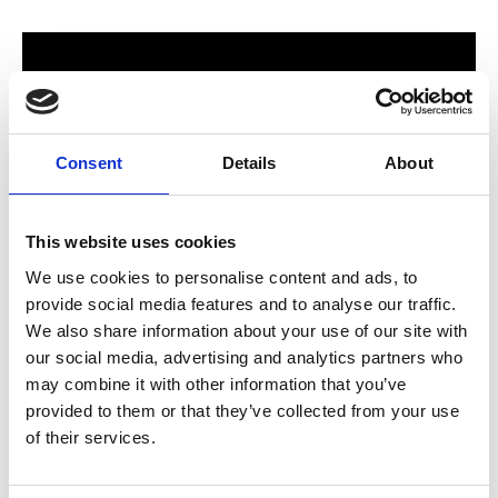
Consent
Details
About
This website uses cookies
We use cookies to personalise content and ads, to
provide social media features and to analyse our traffic.
För hela familjen
We also share information about your use of our site with
our social media, advertising and analytics partners who
2024 stod Varbergs nya butik och bygglagar klart. Förmodligen
may combine it with other information that you’ve
ett av Sveriges mest välsorterade byggvaruhus som välkomnar
provided to them or that they’ve collected from your use
både dig som konsument och proffskund. Varbergs Trä har allt
of their services.
som behövs för att bygga, renovera och utveckla ditt hem.