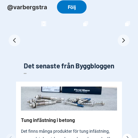
Det senaste från Byggbloggen
Tung infästning i betong
Byg
bad
Det finns många produkter för tung infästning,
En b