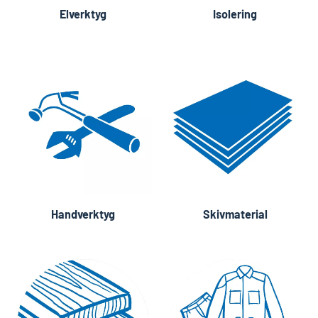
Elverktyg
Isolering
Handverktyg
Skivmaterial