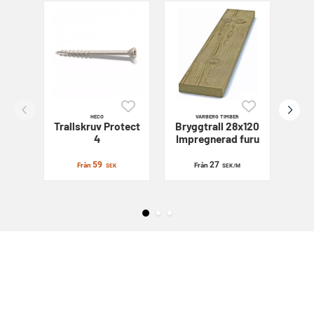
HECO
VARBERG TIMBER
Trallskruv
Protect
Bryggtrall 28x120
Sl
4
Impregnerad furu
59
27
Från
Från
SEK
SEK
/M