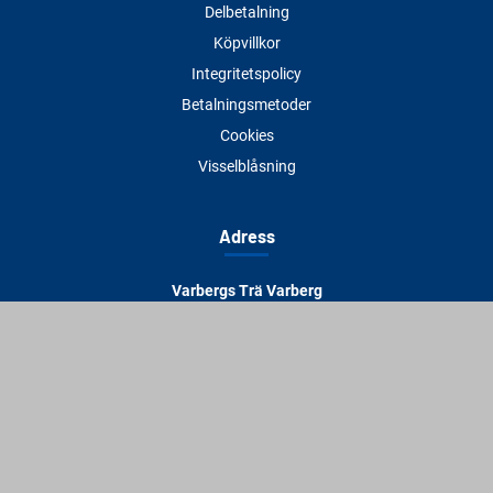
Delbetalning
Köpvillkor
Integritetspolicy
Betalningsmetoder
Cookies
Visselblåsning
Adress
Varbergs Trä Varberg
Susvindsvägen 22
432 32 Varberg
Hitta till oss
Varbergs Trä Falkenberg
Plankagårdsvägen 3
311 45 Falkenberg