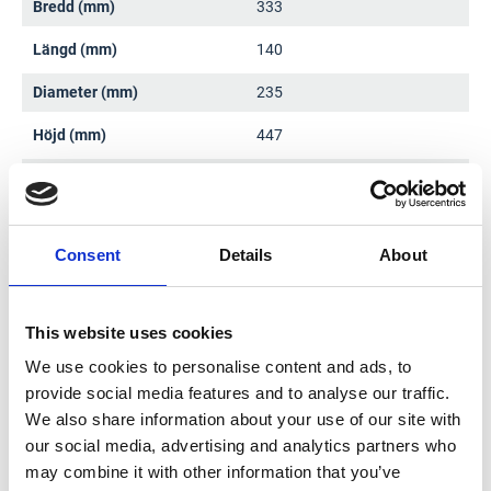
Bredd (mm)
333
Längd (mm)
140
Diameter (mm)
235
Höjd (mm)
447
Spänning (V)
18/230
Vikt med batteri (kg)
1,9-2,6
Consent
Details
About
This website uses cookies
Dokument
We use cookies to personalise content and ads, to
provide social media features and to analyse our traffic.
We also share information about your use of our site with
our social media, advertising and analytics partners who
Användarhandbok
may combine it with other information that you’ve