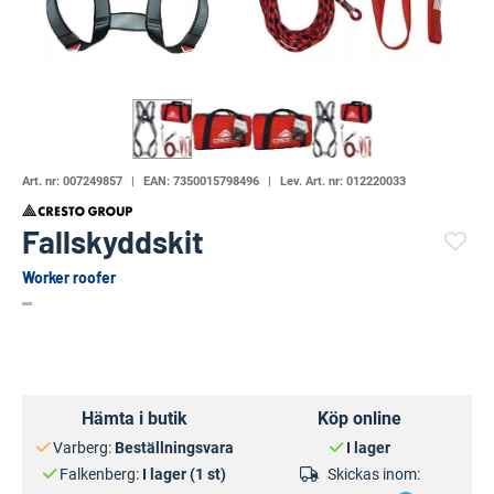
Art. nr:
007249857
EAN:
7350015798496
Lev. Art. nr:
012220033
Fallskyddskit
Worker roofer
(23981-663)
Hämta i butik
Köp online
Varberg:
Beställningsvara
I lager
Falkenberg:
I lager (1 st)
Skickas inom: