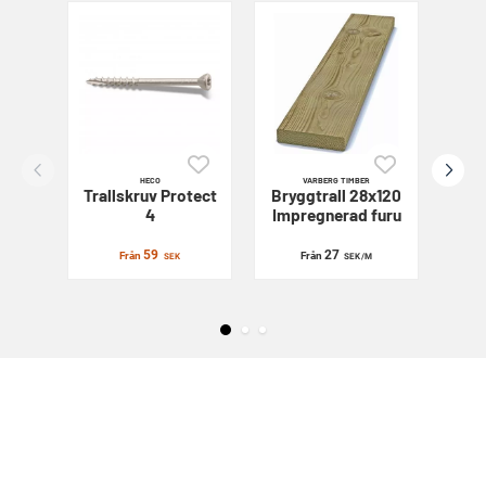
HECO
VARBERG TIMBER
Trallskruv
Protect
Bryggtrall 28x120
Sl
4
Impregnerad furu
59
27
Från
Från
SEK
SEK
/M