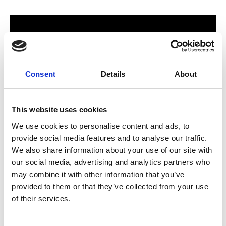
Consent
Details
About
This website uses cookies
We use cookies to personalise content and ads, to
provide social media features and to analyse our traffic.
För hela familjen
We also share information about your use of our site with
our social media, advertising and analytics partners who
2024 stod Varbergs nya butik och bygglagar klart. Förmodligen
may combine it with other information that you’ve
ett av Sveriges mest välsorterade byggvaruhus som välkomnar
provided to them or that they’ve collected from your use
både dig som konsument och proffskund. Varbergs Trä har allt
of their services.
som behövs för att bygga, renovera och utveckla ditt hem.