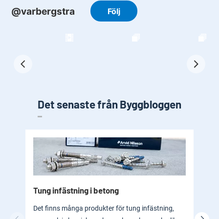
Det senaste från Byggbloggen
Tung infästning i betong
Byg
bad
Det finns många produkter för tung infästning,
En b