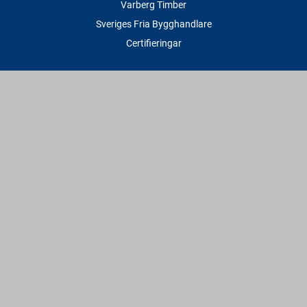
Varberg Timber
Sveriges Fria Bygghandlare
Certifieringar
Tjänster
Transport & Leverans
Gratis lånesläp
Rithjälp
Såg- & Hyvelservice
Beräknings- & Bygghjälp
Företagstjänster
Sponsring
Villkor & Fakta