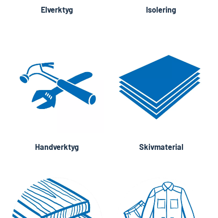
Elverktyg
Isolering
Handverktyg
Skivmaterial