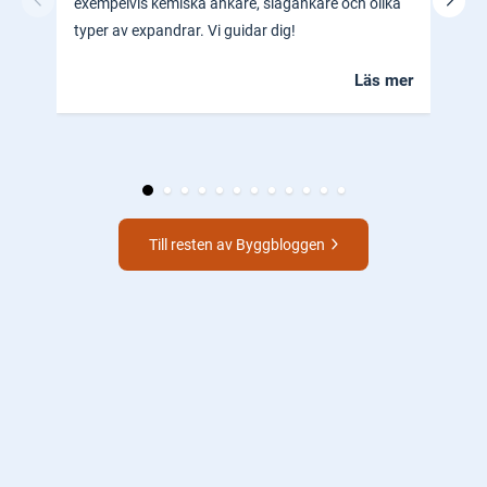
exempelvis kemiska ankare, slagankare och olika
ocks
typer av expandrar. Vi guidar dig!
hem.
Läs mer
Till resten av Byggbloggen