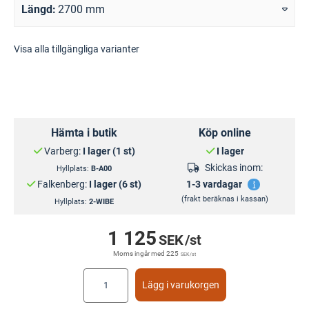
Längd
2700 mm
Visa alla tillgängliga varianter
Hämta i butik
Köp online
Varberg:
I lager (1 st)
I lager
Skickas inom:
Hyllplats:
B-A00
Falkenberg:
I lager (6 st)
1-3 vardagar
(frakt beräknas i kassan)
Hyllplats:
2-WIBE
1 125
SEK
/st
Moms ingår med
225
SEK
/st
Lägg i varukorgen