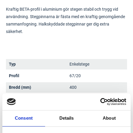
Kraftig BETA-profil i aluminium gör stegen stabil och trygg vid
användning. Stegpinnarna är fästa med en kraftig genomgående
sammanfogning. Halkskyddade stegpinnar ger dig extra
säkerhet.
Typ
Enkelstege
Profil
67/20
Bredd (mm)
400
Längd (mm)
2700
Antal steg
9
Consent
Details
About
Vikt (kg)
4,7