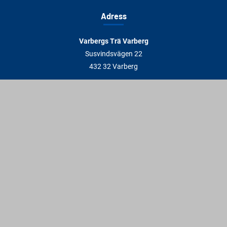
Adress
Varbergs Trä Varberg
Susvindsvägen 22
432 32 Varberg
Hitta till oss
Varbergs Trä Falkenberg
Plankagårdsvägen 3
311 45 Falkenberg
Hitta till oss
Kontakt
info@varbergstra.se
Varberg:
0340 69 00 00