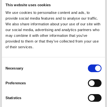
This website uses cookies
We use cookies to personalise content and ads, to
provide social media features and to analyse our traffic.
Varianter
We also share information about your use of our site with
our social media, advertising and analytics partners who
may combine it with other information that you’ve
Art.nr
Längd
Lagersaldo
provided to them or that they’ve collected from your use
of their services.
007786609
2100 mm
Varberg: 0
Falkenberg: 0
007791384
2700 mm
Varberg: 1
Consent
Necessary
Falkenberg: 6
Selection
007791385
4000 mm
Varberg: 2
Falkenberg: 3
Preferences
Statistics