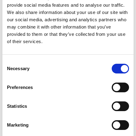
provide social media features and to analyse our traffic.
007014625
15 mm
Röd
Varberg: 0
We also share information about your use of our site with
Falkenberg: 0
our social media, advertising and analytics partners who
may combine it with other information that you’ve
007014624
15 mm
Svart
Varberg: 0
provided to them or that they’ve collected from your use
Falkenberg: 0
of their services.
007014627
15 mm
Vit
Varberg: 0
Falkenberg: 0
Consent
007014631
19 mm
Blå
Varberg: 0
Necessary
Selection
Falkenberg: 0
007014635
19 mm
Grå
Varberg: 0
Preferences
Falkenberg: 0
007014633
19 mm
Grön / Gul
Varberg: 0
Falkenberg: 0
Statistics
007014629
19 mm
Grön
Varberg: 0
Falkenberg: 0
Marketing
007014626
19 mm
Gul
Varberg: 0