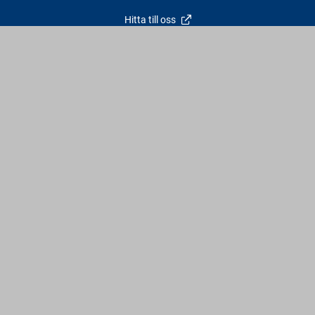
Hitta till oss
Kontakt
info@varbergstra.se
Varberg:
0340 69 00 00
Falkenberg:
0346 69 00 00
Vardagar: 6:30 - 17 | Lördagar: 9 - 12 | Söndagar & röda dagar:
Stängt
Följ oss