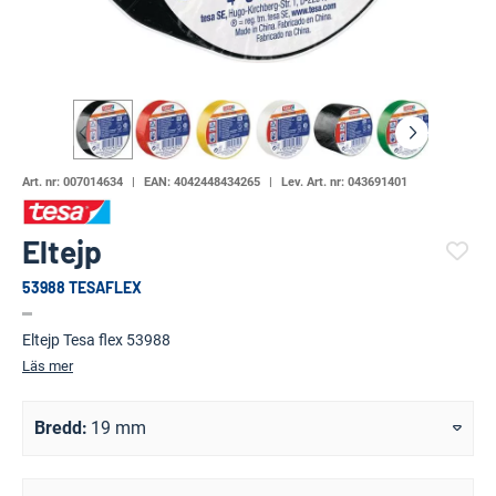
Art. nr:
007014634
EAN:
4042448434265
Lev. Art. nr:
043691401
Eltejp
53988 TESAFLEX
(100858-989)
Eltejp Tesa flex 53988
Läs mer
Bredd
19 mm