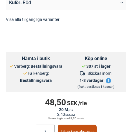
Kulör
Röd
Visa alla tillgängliga varianter
Hämta i butik
Köp online
Varberg:
Beställningsvara
307 st i lager
Falkenberg:
Skickas inom:
Beställningsvara
1-3 vardagar
(frakt beräknas i kassan)
48,50
SEK
/rle
20 M
/rle
2,43
SEK
/M
Moms ingår med
9,70
SEK
/rle
Lägg i varukorgen