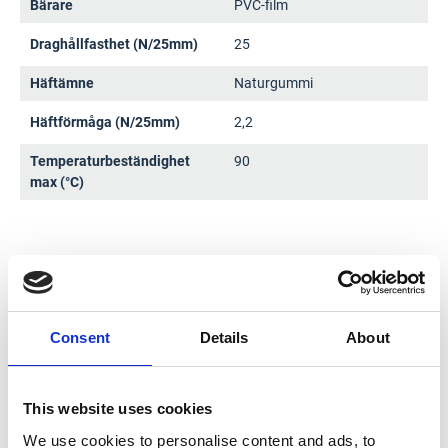
Bärare
PVC-film
Draghållfasthet (N/25mm)
25
Häftämne
Naturgummi
Häftförmåga (N/25mm)
2,2
Temperaturbeständighet
90
max (°C)
Varianter
Consent
Details
About
Art.nr
Bredd
Kulör
Lagersaldo
This website uses cookies
007014637
15 mm
Blå
Varberg: 0
We use cookies to personalise content and ads, to
Falkenberg: 0