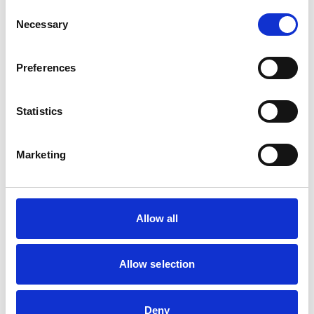
Consent
Necessary
Selection
Preferences
Statistics
Marketing
Byggarens hemmaplan
Vi är stolta över att kunna erbjuda det bredaste sortimentet i både
Allow all
Varberg & Falkenberg. Tack vare helhetslösningar inom sågning,
kapning, transport, profiltryck och service är vi det självklara valet
Allow selection
för ortens hantverkare. I Varbergsbutiken har vi till och med ett
lunchrum - ta med din egen matlåda eller köp en på plats, mikra
och slå dig ner, kaffet bjuder vi på!
Deny