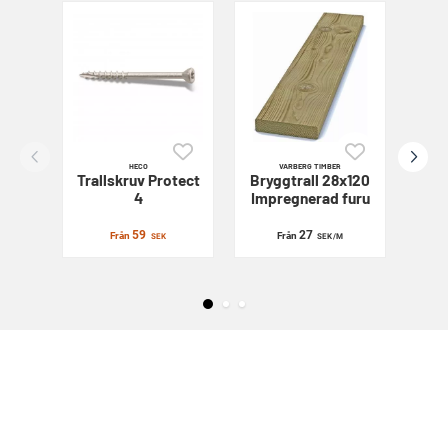
HECO
VARBERG TIMBER
Trallskruv
Protect
Bryggtrall 28x120
Sl
4
Impregnerad furu
59
27
Från
Från
SEK
SEK
/M