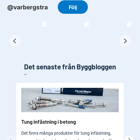
Det senaste från Byggbloggen
Tung infästning i betong
Byg
bad
Det finns många produkter för tung infästning,
En b