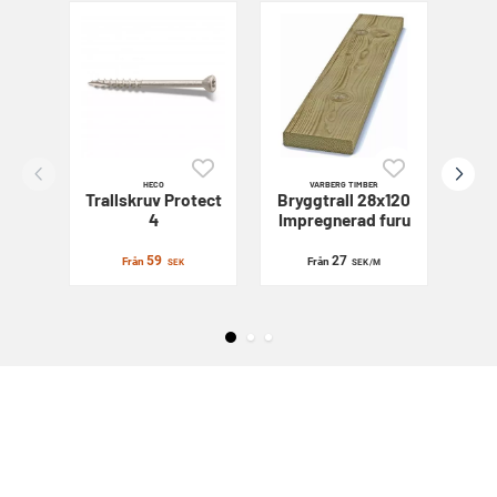
HECO
VARBERG TIMBER
Trallskruv
Protect
Bryggtrall 28x120
Sl
4
Impregnerad furu
59
27
Från
Från
SEK
SEK
/M