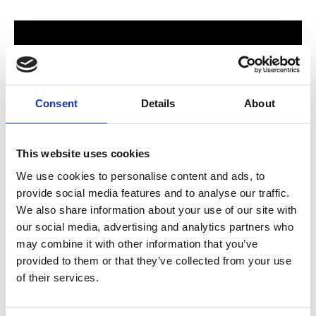
Consent
Details
About
This website uses cookies
We use cookies to personalise content and ads, to
provide social media features and to analyse our traffic.
För hela familjen
We also share information about your use of our site with
our social media, advertising and analytics partners who
2024 stod Varbergs nya butik och bygglagar klart. Förmodligen
may combine it with other information that you’ve
ett av Sveriges mest välsorterade byggvaruhus som välkomnar
provided to them or that they’ve collected from your use
både dig som konsument och proffskund. Varbergs Trä har allt
of their services.
som behövs för att bygga, renovera och utveckla ditt hem.