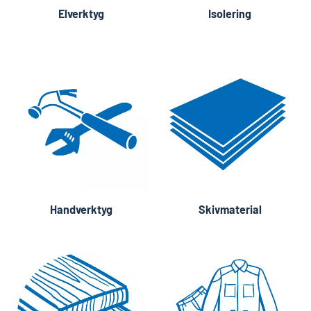
Elverktyg
Isolering
Handverktyg
Skivmaterial