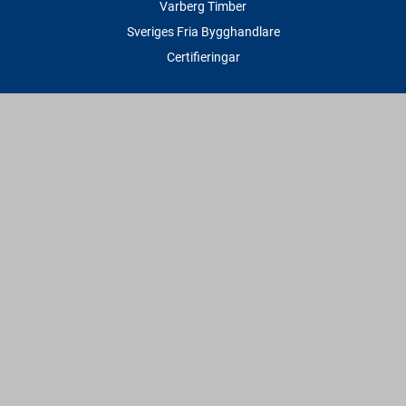
Varberg Timber
Sveriges Fria Bygghandlare
Certifieringar
Tjänster
Transport & Leverans
Gratis lånesläp
Rithjälp
Såg- & Hyvelservice
Beräknings- & Bygghjälp
Företagstjänster
Sponsring
Villkor & Fakta