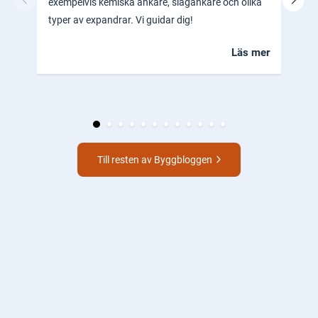
exempelvis kemiska ankare, slagankare och olika
ocks
typer av expandrar. Vi guidar dig!
hem.
Läs mer
Till resten av Byggbloggen