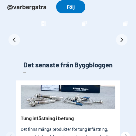
Det senaste från Byggbloggen
Tung infästning i betong
Byg
bad
Det finns många produkter för tung infästning,
En b