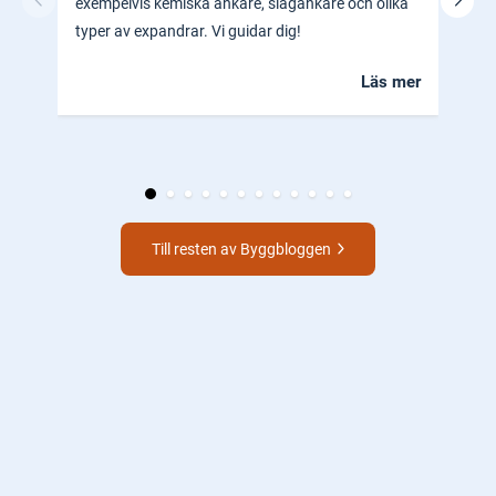
exempelvis kemiska ankare, slagankare och olika
ocks
typer av expandrar. Vi guidar dig!
hem.
Läs mer
Till resten av Byggbloggen