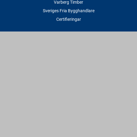
Varberg Timber
Sveriges Fria Bygghandlare
Certifieringar
Tjänster
Transport & Leverans
Gratis lånesläp
Rithjälp
Såg- & Hyvelservice
Beräknings- & Bygghjälp
Företagstjänster
Sponsring
Villkor & Fakta