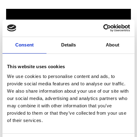
Consent
Details
About
This website uses cookies
We use cookies to personalise content and ads, to
provide social media features and to analyse our traffic.
För hela familjen
We also share information about your use of our site with
our social media, advertising and analytics partners who
2024 stod Varbergs nya butik och bygglagar klart. Förmodligen
may combine it with other information that you’ve
ett av Sveriges mest välsorterade byggvaruhus som välkomnar
provided to them or that they’ve collected from your use
både dig som konsument och proffskund. Varbergs Trä har allt
of their services.
som behövs för att bygga, renovera och utveckla ditt hem.