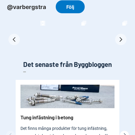
Det senaste från Byggbloggen
Tung infästning i betong
Byg
bad
Det finns många produkter för tung infästning,
En b