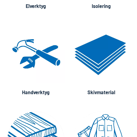
Elverktyg
Isolering
Handverktyg
Skivmaterial