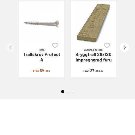
HECO
VARBERG TIMBER
Trallskruv
Protect
Bryggtrall 28x120
Sl
4
Impregnerad furu
59
27
Från
Från
SEK
SEK
/M