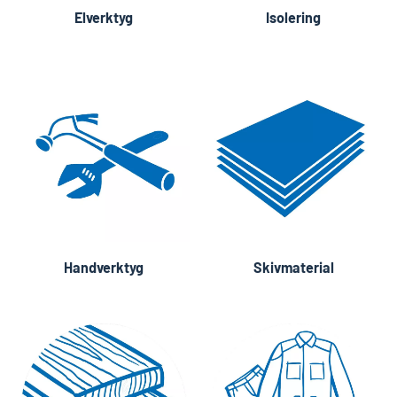
Elverktyg
Isolering
Handverktyg
Skivmaterial