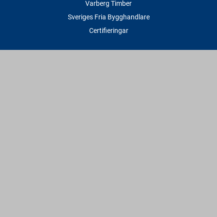
Varberg Timber
Sveriges Fria Bygghandlare
Certifieringar
Tjänster
Transport & Leverans
Gratis lånesläp
Rithjälp
Såg- & Hyvelservice
Beräknings- & Bygghjälp
Företagstjänster
Sponsring
Villkor & Fakta