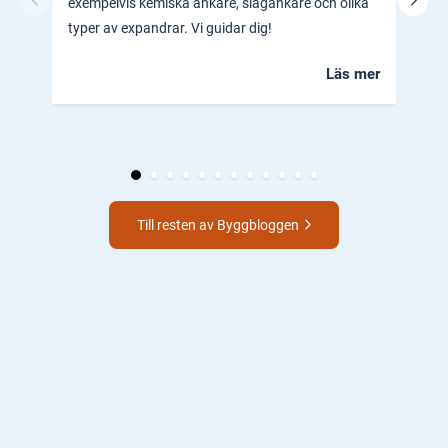
exempelvis kemiska ankare, slagankare och olika
ocks
typer av expandrar. Vi guidar dig!
hem.
Läs mer
Till resten av Byggbloggen