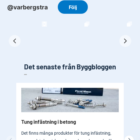
Det senaste från Byggbloggen
Tung infästning i betong
Byg
bad
Det finns många produkter för tung infästning,
En b