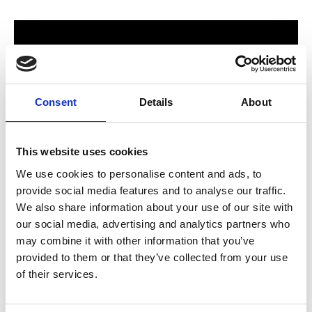
Consent
Details
About
This website uses cookies
We use cookies to personalise content and ads, to
provide social media features and to analyse our traffic.
För hela familjen
We also share information about your use of our site with
our social media, advertising and analytics partners who
2024 stod Varbergs nya butik och bygglagar klart. Förmodligen
may combine it with other information that you’ve
ett av Sveriges mest välsorterade byggvaruhus som välkomnar
provided to them or that they’ve collected from your use
både dig som konsument och proffskund. Varbergs Trä har allt
of their services.
som behövs för att bygga, renovera och utveckla ditt hem.