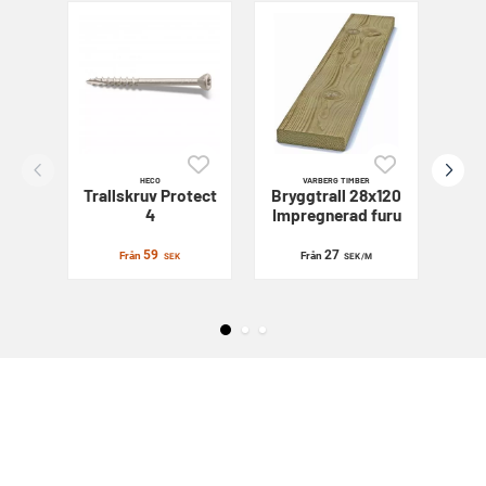
HECO
VARBERG TIMBER
Trallskruv
Protect
Bryggtrall 28x120
Sl
4
Impregnerad furu
59
27
Från
Från
SEK
SEK
/M