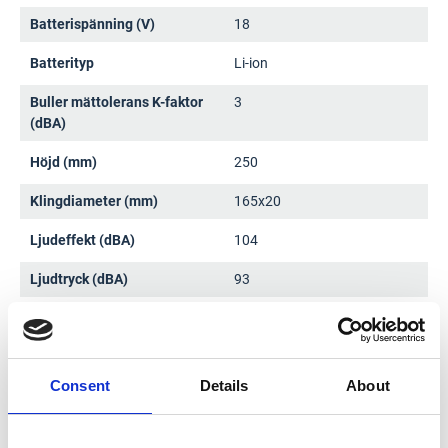
Batterispänning (V)
18
Batterityp
Li-ion
Buller mättolerans K-faktor
3
(dBA)
Höjd (mm)
250
Klingdiameter (mm)
165x20
Ljudeffekt (dBA)
104
Ljudtryck (dBA)
93
Max gervinkel ° (v/h)
0/50
Max såg/kapkapacitet djup
57/41
(mm) 90°/45°
Consent
Details
About
Varvtal (min-1)
5000