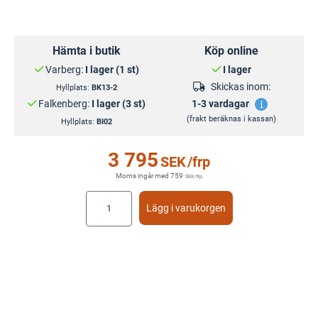
Hämta i butik
Köp online
Varberg:
I lager (1 st)
I lager
Skickas inom:
Hyllplats:
BK13-2
Falkenberg:
I lager (3 st)
1-3 vardagar
(frakt beräknas i kassan)
Hyllplats:
BI02
3 795
SEK
/frp
Moms ingår med
759
SEK
/frp
Lägg i varukorgen