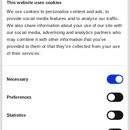
This website uses cookies
Vibrationstolerans K-faktor
3
(m/s²)
We use cookies to personalise content and ads, to
provide social media features and to analyse our traffic.
Vikt med batteri (kg)
2,9-3,2
We also share information about your use of our site with
our social media, advertising and analytics partners who
may combine it with other information that you’ve
provided to them or that they’ve collected from your use
of their services.
Dokument
Consent
Necessary
Selection
Användarhandbok
Sprängskiss
Preferences
Statistics