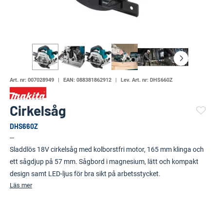
Art. nr:
007028949
EAN:
088381862912
Lev. Art. nr:
DHS660Z
Cirkelsåg
DHS660Z
(4749-923)
Sladdlös 18V cirkelsåg med kolborstfri motor, 165 mm klinga och
ett sågdjup på 57 mm. Sågbord i magnesium, lätt och kompakt
design samt LED-ljus för bra sikt på arbetsstycket.
Läs mer