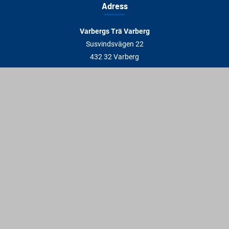
Adress
Varbergs Trä Varberg
Susvindsvägen 22
432 32 Varberg
Hitta till oss
Varbergs Trä Falkenberg
Plankagårdsvägen 3
311 45 Falkenberg
Hitta till oss
Kontakt
info@varbergstra.se
Varberg:
0340 69 00 00
Falkenberg:
0346 69 00 00