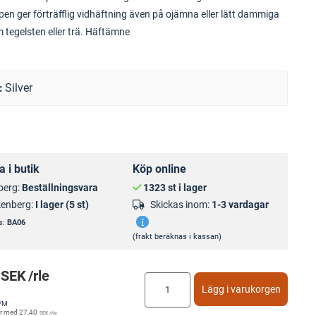
jpen ger förträfflig vidhäftning även på ojämna eller lätt dammiga
 tegelsten eller trä. Häftämne
Silver
 i butik
Köp online
berg:
Beställningsvara
1323 st i lager
kenberg:
I lager (5 st)
Skickas inom:
1-3 vardagar
s:
BA06
(frakt beräknas i kassan)
SEK
/rle
Lägg i varukorgen
/M
r med
27,40
SEK
/rle