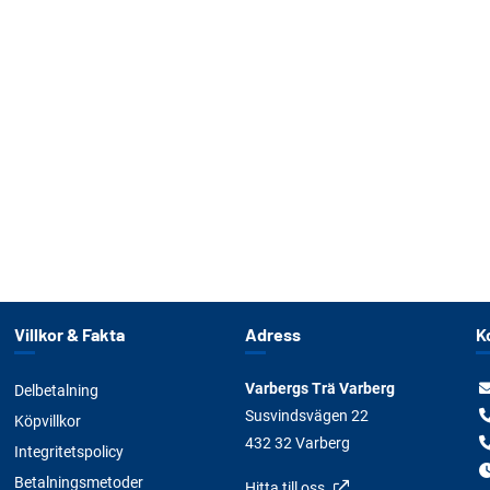
Villkor & Fakta
Adress
K
Varbergs Trä Varberg
Delbetalning
Susvindsvägen 22
Köpvillkor
432 32 Varberg
Integritetspolicy
Betalningsmetoder
Hitta till oss