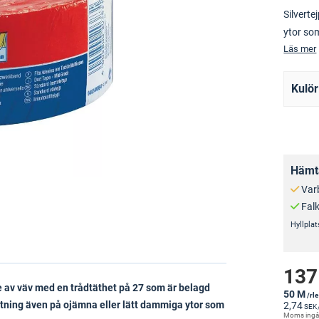
Silverte
ytor som
Läs mer
Kulör
Hämta
Var
Fal
Hyllplat
137
e av väv med en trådtäthet på 27 som är belagd
50 M
/rle
ftning även på ojämna eller lätt dammiga ytor som
2,74
SEK
Moms ingå