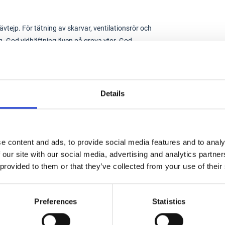
tejp. För tätning av skarvar, ventilationsrör och
ng. God vidhäftning även på grova ytor. God
vrivbar för hand.
Details
ejp
2-00086
e content and ads, to provide social media features and to analy
rfärgad
 our site with our social media, advertising and analytics partn
 provided to them or that they’ve collected from your use of their
Preferences
Statistics