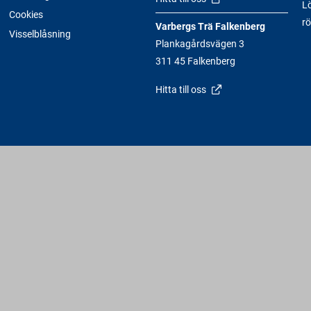
Lö
Cookies
rö
Varbergs Trä Falkenberg
Visselblåsning
Plankagårdsvägen 3
311 45 Falkenberg
Hitta till oss