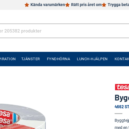
Kända varumärken
Rätt pris året om
Trygga bet
PIRATION
TJÄNSTER
FYNDHÖRNA
LUNCH-HJÄLPEN
KONTA
Byg
4662 S
Byggtej
med en 