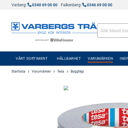
Varberg:
0340 69 00 00
Falkenberg:
0346 69 00 00
VÅRT SORTIMENT
HÅLLBARHET
VARUMÄRKEN
INS
Startsida
Varumärken
Tesa
Byggtejp