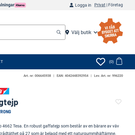
Privat
|
Företag
alningar
Logga in
Välj butik
KT
(0)
Art. nr:
006645938
EAN:
4042448392954
Lev. Art. nr:
996220
gtejp
TRONG
(52471-989)
p 4662 Tesa. En robust gaffatejp som består av en bärare av väv
trådtäthet på 27 som är belagd med ett naturgummihäftämne.