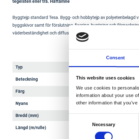
tegelsten eller trä. Häftämne
Byggtejp standard Tesa. Bygg- och hobbytejp av polyetenbelagd väv
byggskivor samt för förslutning, fixering, buntning och förpackni
väderbeständighet och diffusionstäthet. Smidig, lättavrullad och a
Consent
Typ
Byggt
This website uses cookies
Beteckning
0466
We use cookies to personalis
Färg
Silve
information about your use of
other information that you’ve
Nyans
Silver
Bredd (mm)
48
Consent
Necessary
Selection
Längd (m/rulle)
50