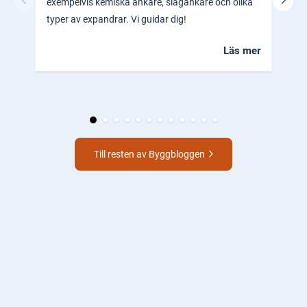
exempelvis kemiska ankare, slagankare och olika
ocks
typer av expandrar. Vi guidar dig!
hem.
Läs mer
Till resten av Byggbloggen