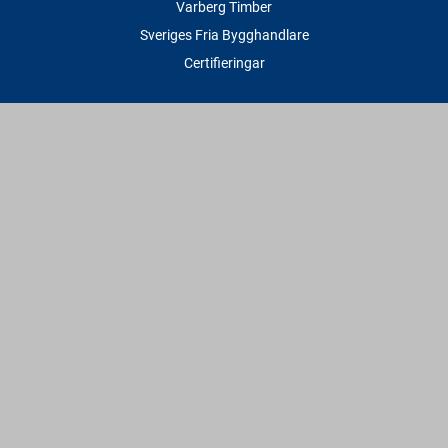
Varberg Timber
Sveriges Fria Bygghandlare
Certifieringar
Tjänster
Transport & Leverans
Gratis lånesläp
Rithjälp
Såg- & Hyvelservice
Beräknings- & Bygghjälp
Företagstjänster
Sponsring
Villkor & Fakta