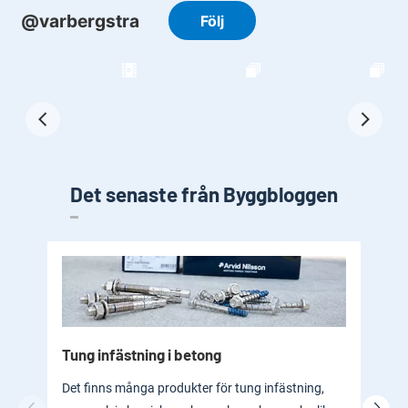
Det senaste från Byggbloggen
Tung infästning i betong
Byg
bad
Det finns många produkter för tung infästning,
En b