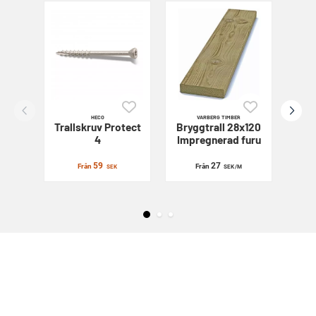
HECO
VARBERG TIMBER
Trallskruv
Protect
Bryggtrall 28x120
Sl
4
Impregnerad furu
59
27
Från
Från
SEK
SEK
/M