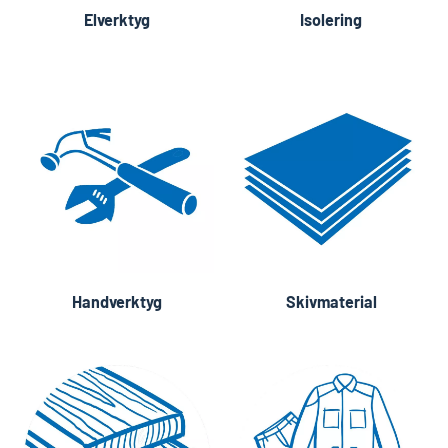
Elverktyg
Isolering
Handverktyg
Skivmaterial