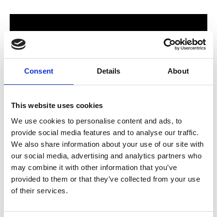
Consent
Details
About
This website uses cookies
We use cookies to personalise content and ads, to
provide social media features and to analyse our traffic.
För hela familjen
We also share information about your use of our site with
our social media, advertising and analytics partners who
2024 stod Varbergs nya butik och bygglagar klart. Förmodligen
may combine it with other information that you’ve
ett av Sveriges mest välsorterade byggvaruhus som välkomnar
provided to them or that they’ve collected from your use
både dig som konsument och proffskund. Varbergs Trä har allt
of their services.
som behövs för att bygga, renovera och utveckla ditt hem.