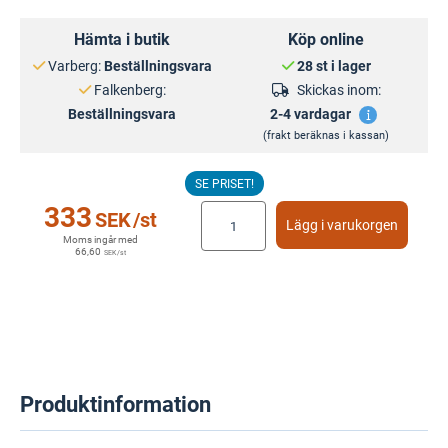
Hämta i butik
Köp online
Varberg:
Beställningsvara
28 st i lager
Falkenberg:
Skickas inom:
Beställningsvara
2-4 vardagar
(frakt beräknas i kassan)
SE PRISET!
333
SEK
/st
Lägg i varukorgen
Moms ingår med
66,60
SEK
/st
Produktinformation