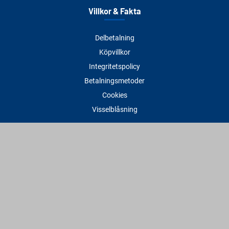
Villkor & Fakta
Delbetalning
Köpvillkor
Integritetspolicy
Betalningsmetoder
Cookies
Visselblåsning
Adress
Varbergs Trä Varberg
Susvindsvägen 22
432 32 Varberg
Hitta till oss