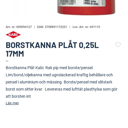
Art. nr:
009094127
EAN:
5708891172251
Lev. Art. nr:
691115
BORSTKANNA PLÅT 0,25L
17MM
(111986-1822)
Borstkanna Plåt Kabi. Rak pip med borste/pensel.
Lim/borst/oljekanna med ugnslackerad kraftig behållare och
pensel i aluminium och mässing. Borste/pensel med slitstark
borst som sitter kvar. Levereras med lufttät plasthylsa som gör
att borsten int
Läs mer