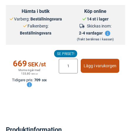
Hämta i butik
Köp online
Varberg:
Beställningsvara
14 st i lager
Falkenberg:
Skickas inom:
Beställningsvara
2-4 vardagar
(frakt beräknas i kassan)
SE PRISET!
669
SEK
/st
Lägg i varukorgen
Moms ingår med
133,80
SEK
/st
Tidigare pris:
709
SEK
Produktinformation