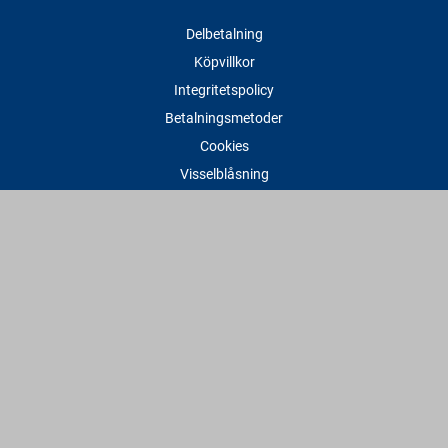
Delbetalning
Köpvillkor
Integritetspolicy
Betalningsmetoder
Cookies
Visselblåsning
Adress
Varbergs Trä Varberg
Susvindsvägen 22
432 32 Varberg
Hitta till oss
Varbergs Trä Falkenberg
Plankagårdsvägen 3