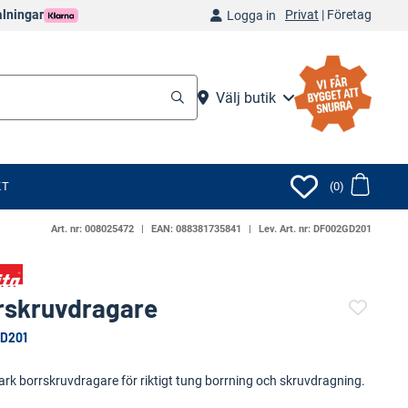
Privat
|
Företag
alningar
Logga in
Välj butik
KT
(0)
Art. nr:
008025472
EAN:
088381735841
Lev. Art. nr:
DF002GD201
rskruvdragare
D201
(4927-534)
ark borrskruvdragare för riktigt tung borrning och skruvdragning.