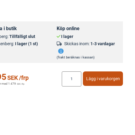
 i butik
Köp online
berg:
Tillfälligt slut
I lager
kenberg:
I lager (1 st)
Skickas inom:
1-3 vardagar
(frakt beräknas i kassan)
95
SEK
/frp
Lägg i varukorgen
r med
1 479
SEK
/frp