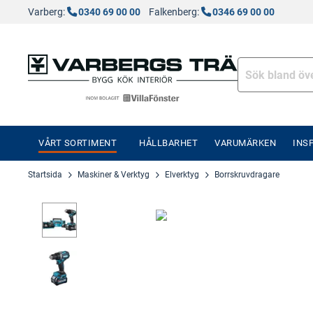
Varberg:
0340 69 00 00
Falkenberg:
0346 69 00 00
VÅRT SORTIMENT
HÅLLBARHET
VARUMÄRKEN
INS
Startsida
Maskiner & Verktyg
Elverktyg
Borrskruvdragare