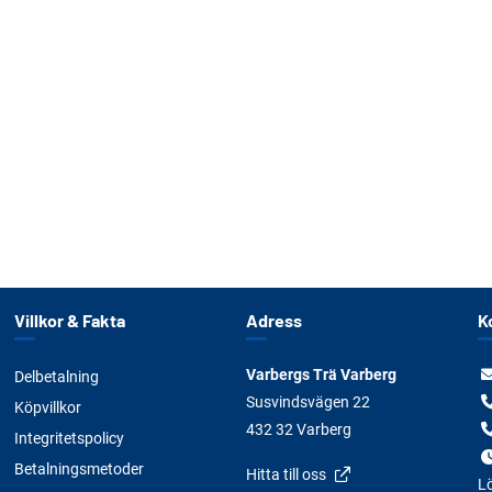
Villkor & Fakta
Adress
K
Varbergs Trä Varberg
Delbetalning
Susvindsvägen 22
Köpvillkor
432 32 Varberg
Integritetspolicy
Betalningsmetoder
Hitta till oss
Lö