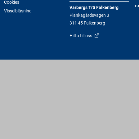
Cookies
rö
Varbergs Trä Falkenberg
Visselblåsning
Plankagårdsvägen 3
311 45 Falkenberg
Hitta till oss