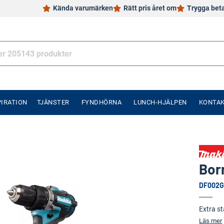
Kända varumärken
Rätt pris året om
Trygga bet
PIRATION
TJÄNSTER
FYNDHÖRNA
LUNCH-HJÄLPEN
KONTA
Bor
DF002G
Extra st
Läs mer