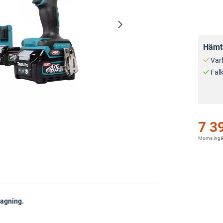
Hämta
Var
Fal
7 3
Moms ingå
ragning.