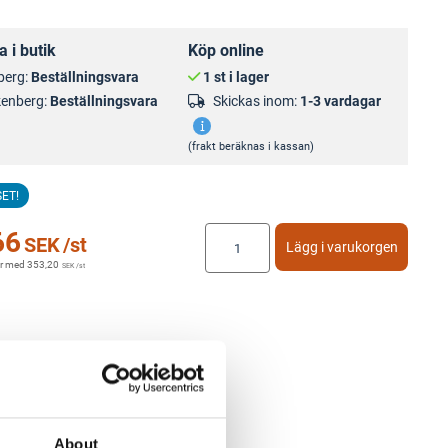
 i butik
Köp online
berg:
Beställningsvara
1 st i lager
kenberg:
Beställningsvara
Skickas inom:
1-3 vardagar
(frakt beräknas i kassan)
SET!
66
SEK
/st
Lägg i varukorgen
r med
353,20
SEK
/st
About