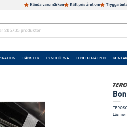
Kända varumärken
Rätt pris året om
Trygga bet
PIRATION
TJÄNSTER
FYNDHÖRNA
LUNCH-HJÄLPEN
KONTA
Bon
TEROSO
Läs mer