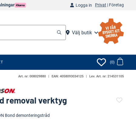
Privat
|
Företag
alningar
Logga in
Välj butik
KT
(0)
Art. nr:
008029880
EAN:
4058093034125
Lev. Art. nr:
214531105
d removal verktyg
(85787-1472)
N Bond demonteringstråd