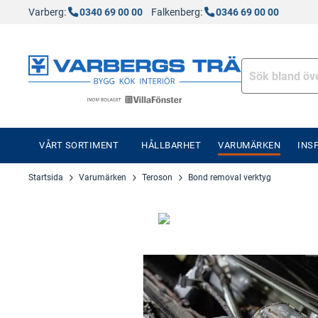
Varberg:
0340 69 00 00
Falkenberg:
0346 69 00 00
VÅRT SORTIMENT
HÅLLBARHET
VARUMÄRKEN
INS
Startsida
Varumärken
Teroson
Bond removal verktyg