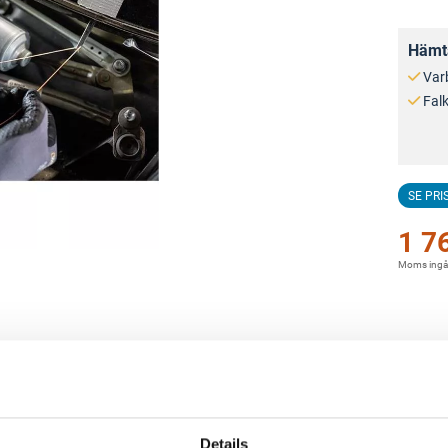
Hämta
Var
Fal
SE PRI
1 7
Moms ingå
Details