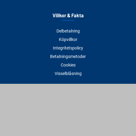
Villkor & Fakta
Delbetalning
Köpvillkor
Integritetspolicy
Betalningsmetoder
Cookies
Visselblåsning
Adress
Varbergs Trä Varberg
Susvindsvägen 22
432 32 Varberg
Hitta till oss