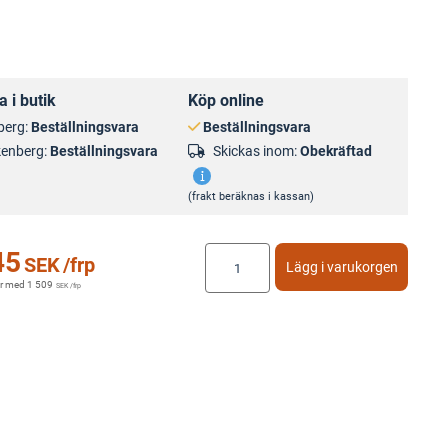
 i butik
Köp online
berg:
Beställningsvara
Beställningsvara
kenberg:
Beställningsvara
Skickas inom:
Obekräftad
(frakt beräknas i kassan)
45
SEK
/frp
Lägg i varukorgen
r med
1 509
SEK
/frp