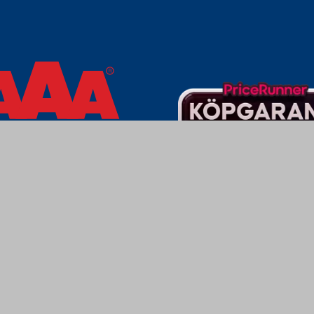
Varbergs Trä - En av Sveriges Fria Bygghandlare
t familjeföretag som finns i mellersta Halland, med huvudkontor i Varberg
trä & byggmaterial. Idag erbjuder vi allt för bygget till byggare, lantbruk
lt ifrån grund, väggar, infästning och maskiner till takstolar, väggelement
nns med anläggningar på tre platser i Halland. Numera säljer vi och leverera