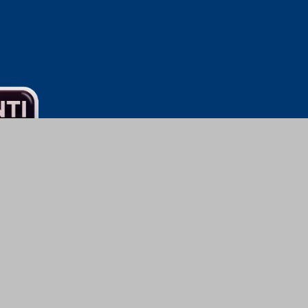
. Sedan 1950 har
are, företag och
, inredning, kök
r till byggare,