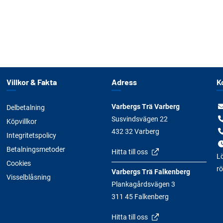
Villkor & Fakta
Adress
K
Varbergs Trä Varberg
Delbetalning
Susvindsvägen 22
Köpvillkor
432 32 Varberg
Integritetspolicy
Betalningsmetoder
Hitta till oss
Lö
Cookies
rö
Varbergs Trä Falkenberg
Visselblåsning
Plankagårdsvägen 3
311 45 Falkenberg
Hitta till oss