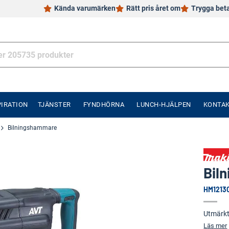
Kända varumärken
Rätt pris året om
Trygga bet
PIRATION
TJÄNSTER
FYNDHÖRNA
LUNCH-HJÄLPEN
KONTA
Bilningshammare
Bil
HM1213
Utmärkt 
Läs mer