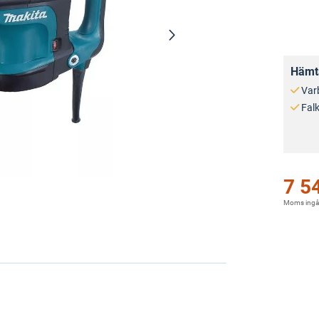
Hämta
Var
Fal
7 5
Moms ingå