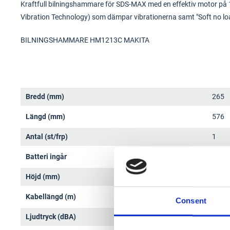
Kraftfull bilningshammare för SDS-MAX med en effektiv motor på 
Vibration Technology) som dämpar vibrationerna samt "Soft no loa
BILNINGSHAMMARE HM1213C MAKITA
Bredd (mm)
265
Längd (mm)
576
Antal (st/frp)
1
Batteri ingår
Nej
Höjd (mm)
149
Kabellängd (m)
4
Consent
Ljudtryck (dBA)
75