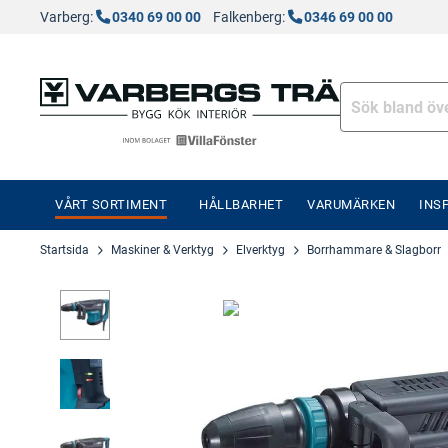
Varberg:
0340 69 00 00
Falkenberg:
0346 69 00 00
VÅRT SORTIMENT
HÅLLBARHET
VARUMÄRKEN
INS
Startsida
Maskiner & Verktyg
Elverktyg
Borrhammare & Slagborr