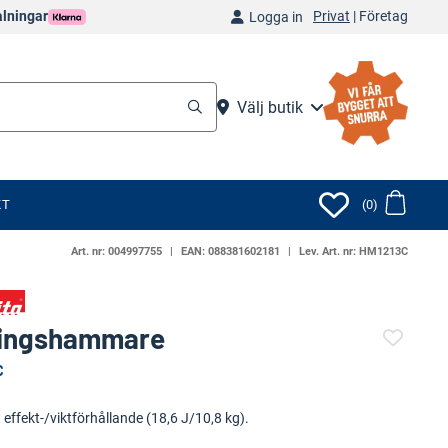
Privat
|
Företag
alningar
Logga in
Välj butik
KT
(0)
Art. nr:
004997755
EAN:
088381602181
Lev. Art. nr:
HM1213C
ningshammare
C
(4566-)
effekt-/viktförhållande (18,6 J/10,8 kg).