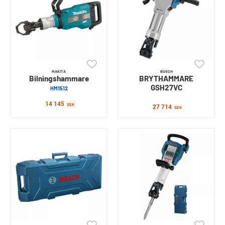
MAKITA
BOSCH
Bilningshammare
BRYTHAMMARE
GSH27VC
HM1512
14 145
SEK
27 714
SEK