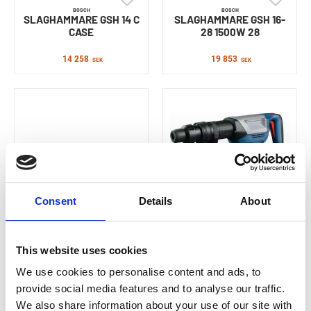
BOSCH
BOSCH
SLAGHAMMARE GSH 14 C
SLAGHAMMARE GSH 16-
CASE
28 1500W 28
14 258
19 853
SEK
SEK
Consent
Details
About
BOSCH
BOSCH
SLAGHAMMARE GSH 18V-
SLAGHAMMARE GSH 5
This website uses cookies
5 XL-BOXX
CASE
We use cookies to personalise content and ads, to
9 250
5 790
SEK
SEK
provide social media features and to analyse our traffic.
We also share information about your use of our site with