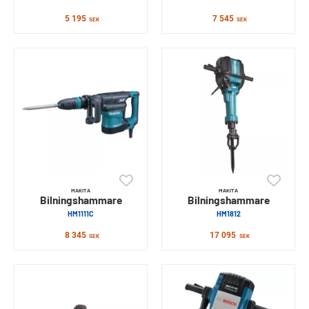
5 195
7 545
SEK
SEK
MAKITA
MAKITA
Bilningshammare
Bilningshammare
HM1111C
HM1812
8 345
17 095
SEK
SEK