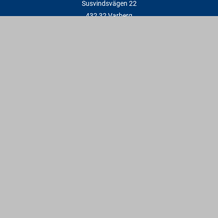
Susvindsvägen 22
432 32 Varberg
Hitta till oss
Varbergs Trä Falkenberg
Plankagårdsvägen 3
311 45 Falkenberg
Hitta till oss
Kontakt
info@varbergstra.se
Varberg:
0340 69 00 00
Falkenberg:
0346 69 00 00
Vardagar: 6:30 - 17 | Lördagar: 9 - 12 | Söndagar & röda dagar:
Stängt