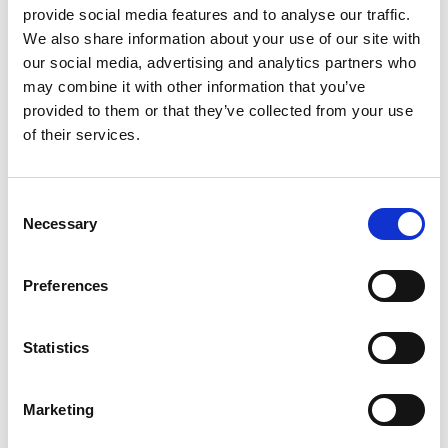
provide social media features and to analyse our traffic.
Bredd (mm)
345
We also share information about your use of our site with
our social media, advertising and analytics partners who
Längd (mm)
495
may combine it with other information that you’ve
provided to them or that they’ve collected from your use
Höjd (mm)
527
of their services.
Ljudnivå (dB)
35-56
Vikt (kg)
18,5
Consent
Necessary
Selection
IP-klass
IP21
Preferences
Statistics
Marketing