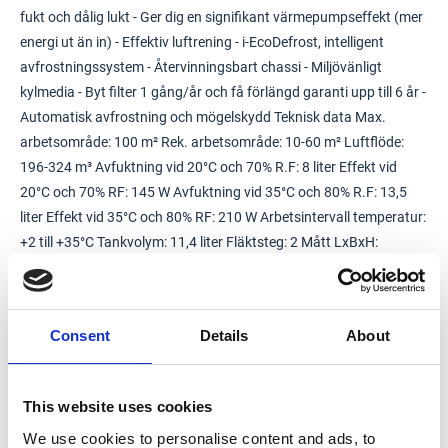
fukt och dålig lukt - Ger dig en signifikant värmepumpseffekt (mer
energi ut än in) - Effektiv luftrening - i-EcoDefrost, intelligent
avfrostningssystem - Återvinningsbart chassi - Miljövänligt
kylmedia - Byt filter 1 gång/år och få förlängd garanti upp till 6 år -
Automatisk avfrostning och mögelskydd Teknisk data Max.
arbetsområde: 100 m² Rek. arbetsområde: 10-60 m² Luftflöde:
196-324 m³ Avfuktning vid 20°C och 70% R.F: 8 liter Effekt vid
20°C och 70% RF: 145 W Avfuktning vid 35°C och 80% R.F: 13,5
liter Effekt vid 35°C och 80% RF: 210 W Arbetsintervall temperatur:
+2 till +35°C Tankvolym: 11,4 liter Fläktsteg: 2 Mått LxBxH:
495x345x527 mm Vikt: 18,5 kg Ljudnivå: 35-56 dB Kylmedia,
freonfritt: R290 IP-klass: IP21
Consent
Details
About
Typ
Avfuktare
This website uses cookies
We use cookies to personalise content and ads, to
Beteckning
SW-22FW