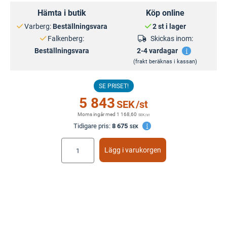
Hämta i butik
Köp online
Varberg:
Beställningsvara
2 st i lager
Falkenberg:
Skickas inom:
Beställningsvara
2-4 vardagar
(frakt beräknas i kassan)
SE PRISET!
5 843
SEK
/st
Moms ingår med
1 168,60
SEK
/st
Tidigare pris:
8 675
SEK
Lägg i varukorgen