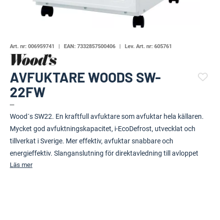
Art. nr:
006959741
EAN:
7332857500406
Lev. Art. nr:
605761
AVFUKTARE WOODS SW-
22FW
(109592-1716)
Wood´s SW22. En kraftfull avfuktare som avfuktar hela källaren.
Mycket god avfuktningskapacitet, i-EcoDefrost, utvecklat och
tillverkat i Sverige. Mer effektiv, avfuktar snabbare och
energieffektiv. Slanganslutning för direktavledning till avloppet
Läs mer