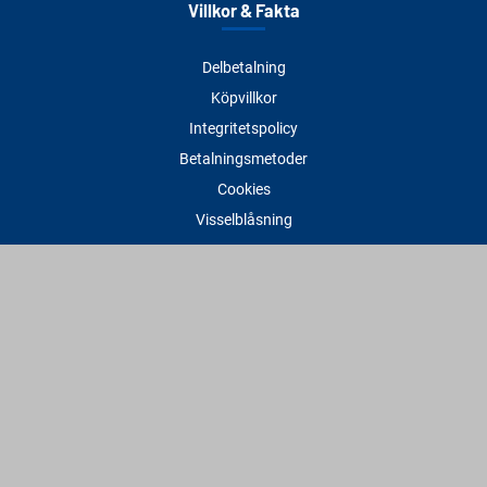
Villkor & Fakta
Delbetalning
Köpvillkor
Integritetspolicy
Betalningsmetoder
Cookies
Visselblåsning
Adress
Varbergs Trä Varberg
Susvindsvägen 22
432 32 Varberg
Hitta till oss
Varbergs Trä Falkenberg