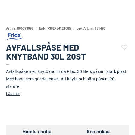
Art. nr:
006093998
EAN:
7392754121005
Lev. Art. nr:
651495
AVFALLSPÅSE MED
KNYTBAND 30L 20ST
(109246-1116)
Avfallspåse med knytband Frida Plus. 30 liters påsar i stark plast.
Med band som gör det enkelt att knyta och bära påsen. 20
st/rulle.
Läs mer
Hämta i butik
Köp online