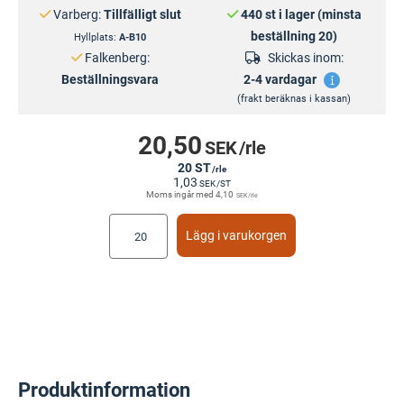
Varberg:
Tillfälligt slut
440 st i lager (minsta
beställning 20)
Hyllplats:
A-B10
Falkenberg:
Skickas inom:
Beställningsvara
2-4 vardagar
(frakt beräknas i kassan)
20,50
SEK
/rle
20 ST
/rle
1,03
SEK
/ST
Moms ingår med
4,10
SEK
/rle
Lägg i varukorgen
Produktinformation