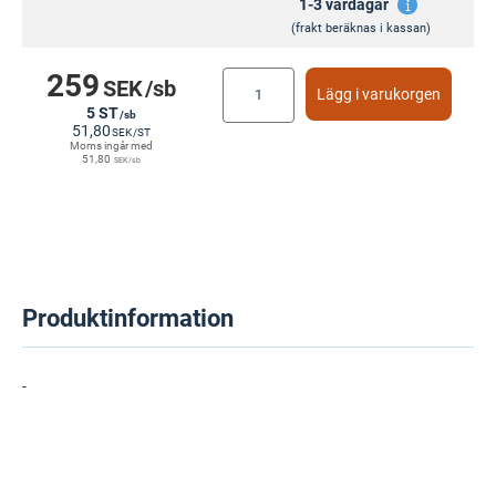
1-3 vardagar
(frakt beräknas i kassan)
259
SEK
/sb
Lägg i varukorgen
5 ST
/sb
51,80
SEK
/ST
Moms ingår med
51,80
SEK
/sb
Produktinformation
-