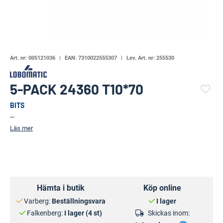
Art. nr:
005121036
EAN:
7310022555307
Lev. Art. nr:
255530
5-PACK 24360 T10*70
BITS
(23461-616)
Läs mer
Hämta i butik
Köp online
Varberg:
Beställningsvara
I lager
Falkenberg:
I lager (4 st)
Skickas inom: