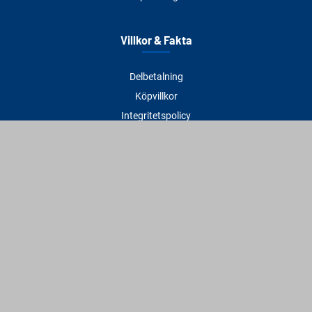
Villkor & Fakta
Delbetalning
Köpvillkor
Integritetspolicy
Betalningsmetoder
Cookies
Visselblåsning
Adress
Varbergs Trä Varberg
Susvindsvägen 22
432 32 Varberg