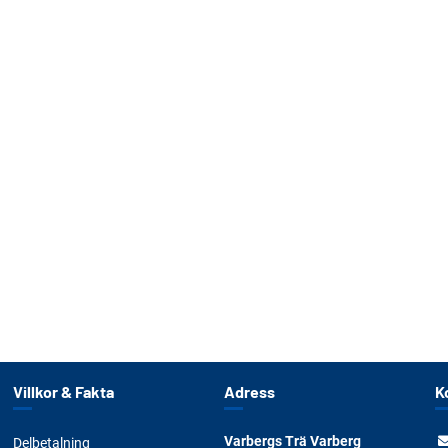
Villkor & Fakta
Adress
K
Varbergs Trä Varberg
Delbetalning