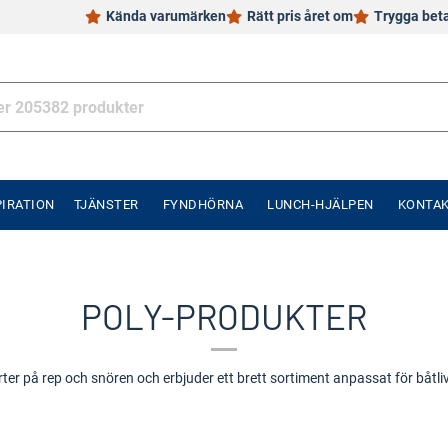
Kända varumärken
Rätt pris året om
Trygga bet
PIRATION
TJÄNSTER
FYNDHÖRNA
LUNCH-HJÄLPEN
KONTA
POLY-PRODUKTER
ter på rep och snören och erbjuder ett brett sortiment anpassat för båtliv,