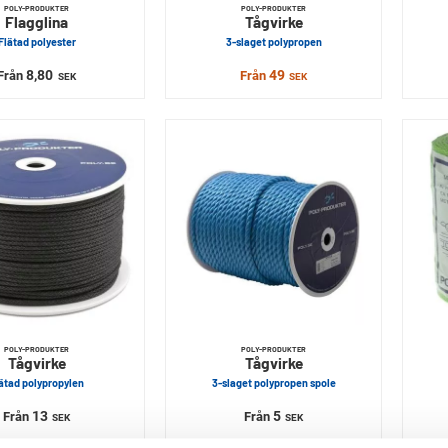
POLY-PRODUKTER
POLY-PRODUKTER
Flagglina
Tågvirke
Flätad polyester
3-slaget polypropen
8,80
49
Från
Från
SEK
SEK
POLY-PRODUKTER
POLY-PRODUKTER
Tågvirke
Tågvirke
ätad polypropylen
3-slaget polypropen spole
13
5
Från
Från
SEK
SEK