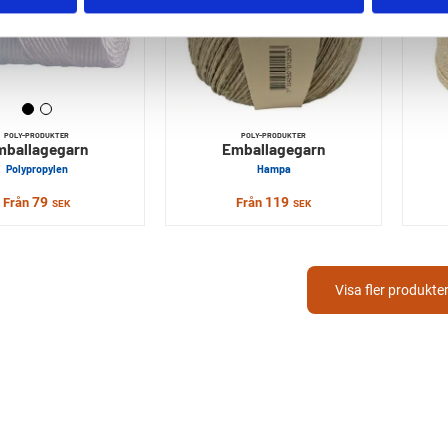
POLY-PRODUKTER
POLY-PRODUKTER
mballagegarn
Emballagegarn
Polypropylen
Hampa
79
119
Från
Från
SEK
SEK
Visa fler produkte