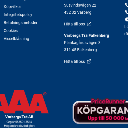
Susvindsvägen 22
Köpvillkor
432 32 Varberg
Integritetspolicy
Betalningsmetoder
Hitta till oss
Lö
Cookies
rö
Varbergs Trä Falkenberg
Visselblåsning
Plankagårdsvägen 3
311 45 Falkenberg
Hitta till oss