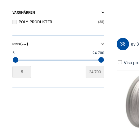
VARUMÄRKEN
POLY-PRODUKTER
38
38
av 
PRIS (
)
SEK
5
24 700
Visa pro
-