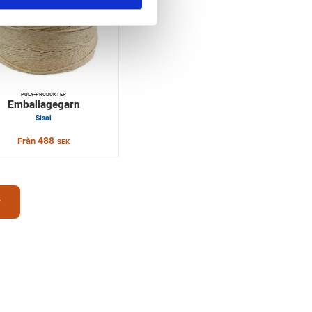
POLY-PRODUKTER
Emballagegarn
Sisal
488
Från
SEK
r