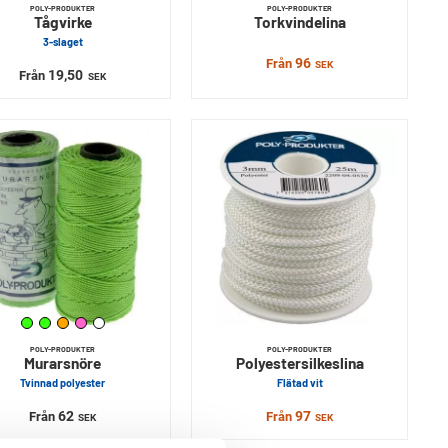
POLY-PRODUKTER
POLY-PRODUKTER
Tågvirke
Torkvindelina
3-slaget
96
Från
SEK
19,50
Från
SEK
POLY-PRODUKTER
POLY-PRODUKTER
Murarsnöre
Polyestersilkeslina
Tvinnad polyester
Flätad vit
62
97
Från
Från
SEK
SEK