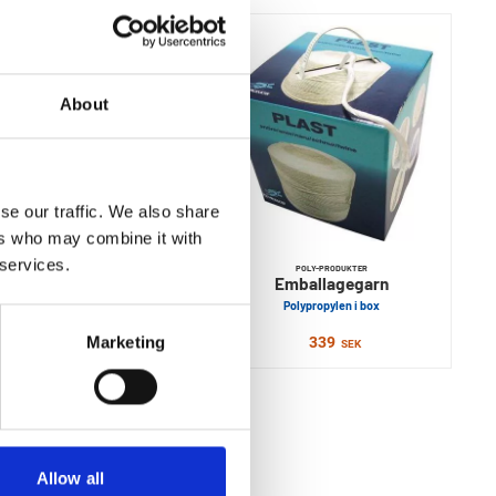
About
se our traffic. We also share
ers who may combine it with
 services.
POLY-PRODUKTER
POLY-PRODUKTER
Bomullsgarn
Emballagegarn
Tvinnat
Polypropylen i box
Marketing
76
339
SEK
SEK
Allow all