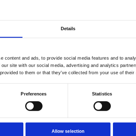
Details
e content and ads, to provide social media features and to analy
 our site with our social media, advertising and analytics partn
 provided to them or that they’ve collected from your use of their
POLY-PRODUKTER
POLY-PRODUKTER
Väggfäste
Bindgarn
r trappsträckslina
Sisal
Preferences
Statistics
271
62
SEK
SEK
Allow selection