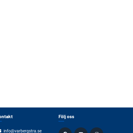
ontakt
Följ oss
info@varbergstra.se