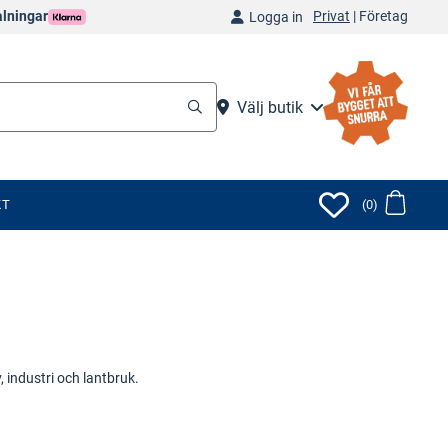
Privat
|
Företag
alningar
Logga in
Välj butik
KT
(0)
 industri och lantbruk.