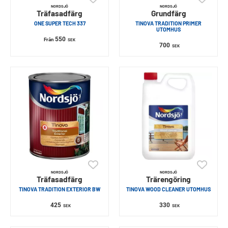
NORDSJÖ
NORDSJÖ
Träfasadfärg
Grundfärg
ONE SUPER TECH 337
TINOVA TRADITION PRIMER
UTOMHUS
550
Från
SEK
700
SEK
NORDSJÖ
NORDSJÖ
Träfasadfärg
Trärengöring
TINOVA TRADITION EXTERIOR BW
TINOVA WOOD CLEANER UTOMHUS
425
330
SEK
SEK