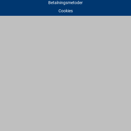
Betalningsmetoder
Cookies
Visselblåsning
Adress
Varbergs Trä Varberg
Susvindsvägen 22
432 32 Varberg
Hitta till oss
Varbergs Trä Falkenberg
Plankagårdsvägen 3
311 45 Falkenberg
Hitta till oss