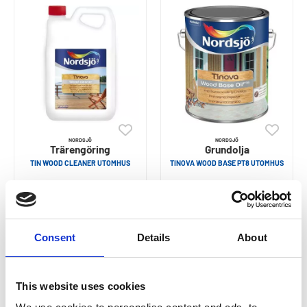
NORDSJÖ
NORDSJÖ
Trärengöring
Grundolja
TIN WOOD CLEANER UTOMHUS
TINOVA WOOD BASE PT8 UTOMHUS
85
460
Från
SEK
SEK
Consent
Details
About
This website uses cookies