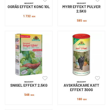
NEUDORFF
NEUDORFF
OGRÄS EFFEKT KONC 10L
MYRR EFFEKT PULVER
2,5KG
1 732
SEK
585
SEK
NEUDORFF
NEUDORFF
SNIGEL EFFEKT 2,5KG
AVSKRÄCKARE KATT
EFFEKT 300G
548
SEK
180
SEK