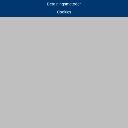
Betalningsmetoder
Cookies
Visselblåsning
Adress
Varbergs Trä Varberg
Susvindsvägen 22
432 32 Varberg
Hitta till oss
Varbergs Trä Falkenberg
Plankagårdsvägen 3
311 45 Falkenberg
Hitta till oss