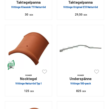
Taktegelpanna
Taktegelpanna
Vittinge Klassisk T11 Natur­röd
Vittinge Original E13 Natur­röd
30
29,50
SEK
SEK
MONIER
MONIER
Nocktegel
Underspänne
Vittinge Naturröd Typ 1
Vittinge 100-pack
125
825
SEK
SEK