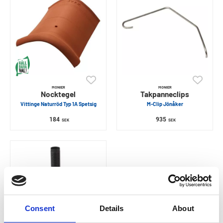
MONIER
MONIER
Nocktegel
Takpanneclips
Vittinge Naturröd Typ 1A Spetsig
M-Clip Jönåker
184
935
SEK
SEK
Consent
Details
About