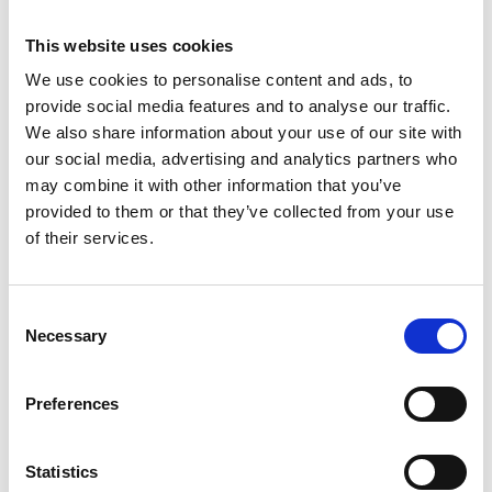
This website uses cookies
MONIER
Avloppsluftare
We use cookies to personalise content and ads, to
E13 Plåt Tegelröd Ø75-110 mm
provide social media features and to analyse our traffic.
1 560
SEK
We also share information about your use of our site with
our social media, advertising and analytics partners who
may combine it with other information that you’ve
provided to them or that they’ve collected from your use
of their services.
Consent
Necessary
Selection
Preferences
Statistics