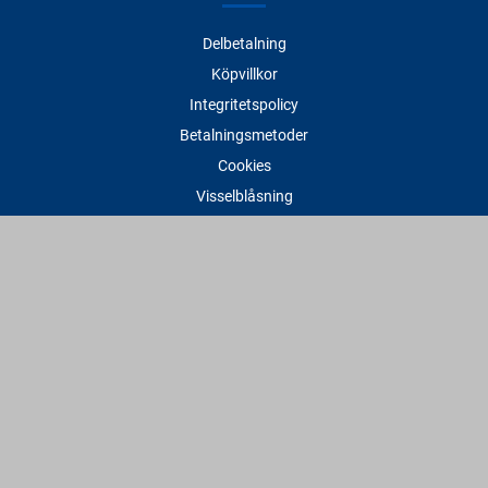
Delbetalning
Köpvillkor
Integritetspolicy
Betalningsmetoder
Cookies
Visselblåsning
Adress
Varbergs Trä Varberg
Susvindsvägen 22
432 32 Varberg
Hitta till oss
Varbergs Trä Falkenberg