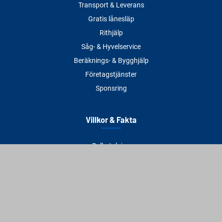
Transport & Leverans
Gratis lånesläp
Rithjälp
Såg- & Hyvelservice
Beräknings- & Bygghjälp
Företagstjänster
Sponsring
Villkor & Fakta
Delbetalning
Köpvillkor
Integritetspolicy
Betalningsmetoder
Cookies
Visselblåsning