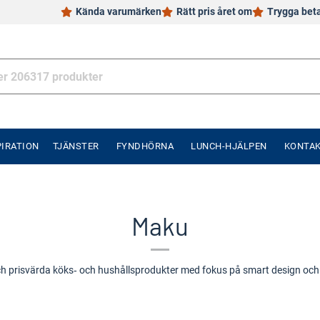
Kända varumärken
Rätt pris året om
Trygga bet
PIRATION
TJÄNSTER
FYNDHÖRNA
LUNCH-HJÄLPEN
KONTA
Maku
ch prisvärda köks‑ och hushållsprodukter med fokus på smart design och