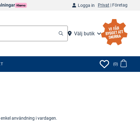
Privat
|
Företag
alningar
Logga in
Välj butik
KT
(0)
 enkel användning i vardagen.