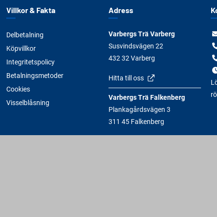
Villkor & Fakta
Adress
K
Varbergs Trä Varberg
Delbetalning
Susvindsvägen 22
Köpvillkor
432 32 Varberg
Integritetspolicy
Betalningsmetoder
Hitta till oss
Lö
Cookies
rö
Varbergs Trä Falkenberg
Visselblåsning
Plankagårdsvägen 3
311 45 Falkenberg
Hitta till oss