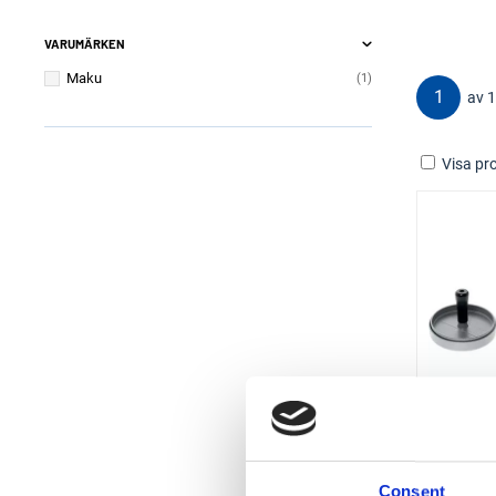
VARUMÄRKEN
Maku
1
1
av 1
Visa pro
HAM
Consent