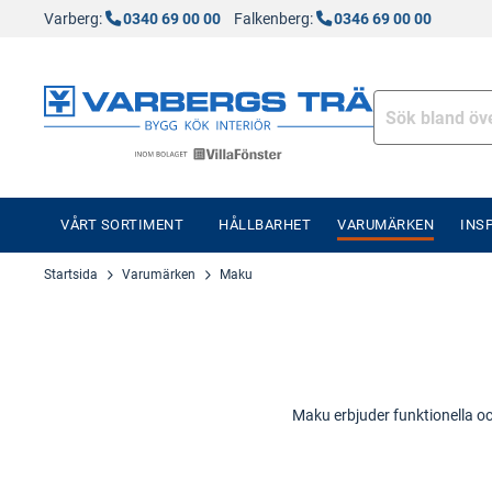
Varberg:
0340 69 00 00
Falkenberg:
0346 69 00 00
VÅRT SORTIMENT
HÅLLBARHET
VARUMÄRKEN
INS
Startsida
Varumärken
Maku
Maku erbjuder funktionella o