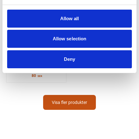
Allow all
Allow selection
LUKAS ERZETT
SLIPDUKSHYLSA
Deny
KONISK LUKAS ERZETT
K150 21MM
80
SEK
Visa fler produkter