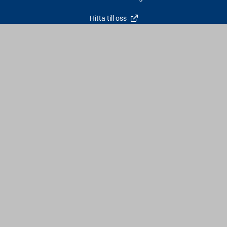
Hitta till oss
Kontakt
info@varbergstra.se
Varberg:
0340 69 00 00
Falkenberg:
0346 69 00 00
Vardagar: 6:30 - 17 | Lördagar: 9 - 12 | Söndagar & röda dagar:
Stängt
Följ oss