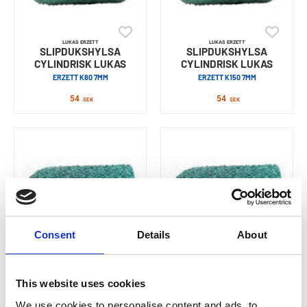
LUKAS ERZETT
LUKAS ERZETT
SLIPDUKSHYLSA
SLIPDUKSHYLSA
CYLINDRISK LUKAS
CYLINDRISK LUKAS
ERZETT K80 7MM
ERZETT K150 7MM
54
54
SEK
SEK
Consent
Details
About
LUKAS ERZETT
LUKAS ERZETT
SLIPDUKSHYLSA
SLIPDUKSHYLSA
This website uses cookies
KONISK LUKAS ERZETT
KONISK LUKAS ERZETT
We use cookies to personalise content and ads, to
K80 11MM
K150 11MM