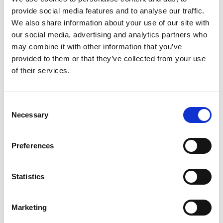
provide social media features and to analyse our traffic.
66
62
SEK
SEK
We also share information about your use of our site with
our social media, advertising and analytics partners who
may combine it with other information that you’ve
provided to them or that they’ve collected from your use
of their services.
Consent
Necessary
Selection
LUKAS ERZETT
LUKAS ERZETT
SLIPDUKSHYLSA
SLIPDUKSHYLSA
Preferences
KONISK LUKAS ERZETT
KONISK LUKAS ERZETT
K80 16MM
K80 21MM
Statistics
83
76
SEK
SEK
Marketing