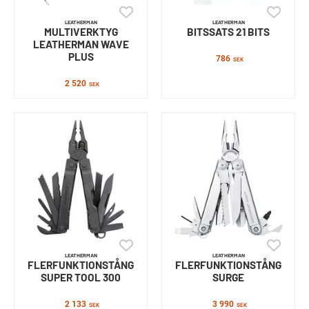
LEATHERMAN
LEATHERMAN
MULTIVERKTYG
BITSSATS 21 BITS
LEATHERMAN WAVE
PLUS
786
SEK
2 520
SEK
LEATHERMAN
LEATHERMAN
FLERFUNKTIONSTÅNG
FLERFUNKTIONSTÅNG
SUPER TOOL 300
SURGE
2 133
3 990
SEK
SEK