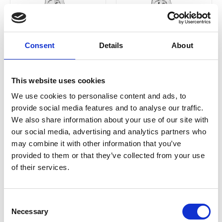
Consent
Details
About
LEATHERMAN
LEATHERMAN
MULTIVERKTYG
MULTIVERKTYG
LEATHERMAN WINGMAN
SIDEKICK831438
This website uses cookies
MED
We use cookies to personalise content and ads, to
FODRAL
2 350
SEK
provide social media features and to analyse our traffic.
1 695
SEK
We also share information about your use of our site with
our social media, advertising and analytics partners who
may combine it with other information that you’ve
provided to them or that they’ve collected from your use
of their services.
Consent
Necessary
Selection